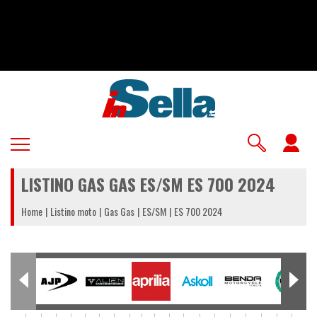
Salta
al
contenuto
principale
U
a
LISTINO GAS GAS ES/SM ES 700 2024
m
Home
Listino moto
Gas Gas
ES/SM
ES 700 2024