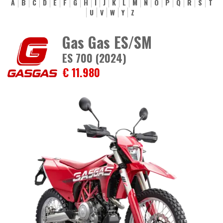
A
B
C
D
E
F
G
H
I
J
K
L
M
N
O
P
Q
R
S
T
U
V
W
Y
Z
Gas Gas ES/SM
ES 700 (2024)
€ 11.980