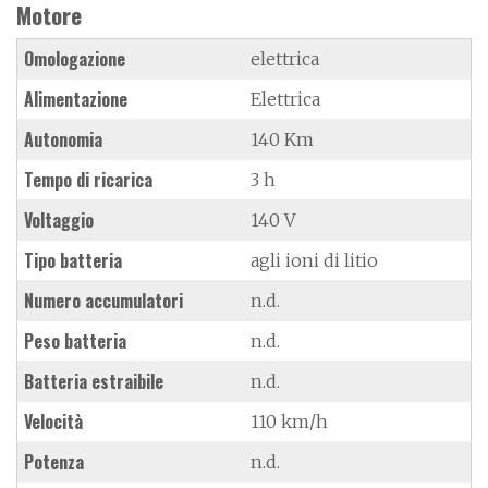
Motore
Omologazione
elettrica
Alimentazione
Elettrica
Autonomia
140 Km
Tempo di ricarica
3 h
Voltaggio
140 V
Tipo batteria
agli ioni di litio
Numero accumulatori
n.d.
Peso batteria
n.d.
Batteria estraibile
n.d.
Velocità
110 km/h
Potenza
n.d.