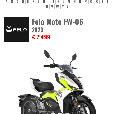
A
B
C
D
E
F
G
H
I
J
K
L
M
N
O
P
Q
R
S
T
U
V
W
Y
Z
Felo Moto FW-06
2023
€ 7.499