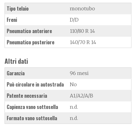
Tipo telaio
monotubo
Freni
D/D
Pneumatico anteriore
110/80 R 14
Pneumatico posteriore
140/70 R 14
Altri dati
Garanzia
96 mesi
Può circolare in autostrada
No
Patente necessaria
A1/A2/A/B
Capienza vano sottosella
n.d.
Formato vano sottosella
n.d.