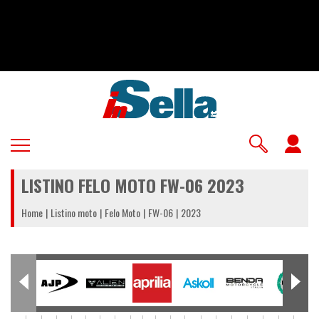
Salta
al
contenuto
principale
U
a
LISTINO FELO MOTO FW-06 2023
m
Home
Listino moto
Felo Moto
FW-06
2023