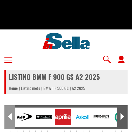
Salta
al
contenuto
principale
U
a
LISTINO BMW F 900 GS A2 2025
m
Home
Listino moto
BMW
F 900 GS
A2 2025