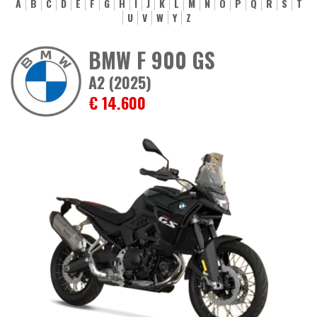
A
B
C
D
E
F
G
H
I
J
K
L
M
N
O
P
Q
R
S
T
U
V
W
Y
Z
BMW F 900 GS
A2 (2025)
€ 14.600