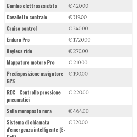
cambio elettroassistito
€ 420.00
cavalletto centrale
€ 319.00
cruise control
€ 340.00
Enduro Pro
€ 1720.00
keyless ride
€ 270.00
mappature motore Pro
€ 210.00
predisposizione navigatore
€ 190.00
GPS
RDC - Controllo pressione
€ 220.00
pneumatici
sella monoposto nera
€ 464.00
sistema di chiamata
€ 320.00
d'emergenza intelligente (E-
Call)