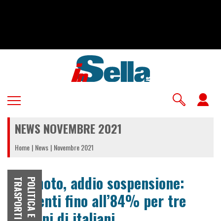
Salta
al
contenuto
principale
U
a
NEWS NOVEMBRE 2021
m
Home
News
Novembre 2021
RC moto, addio sospensione:
I
P
O
L
I
T
I
C
A
E
T
R
A
S
P
O
R
T
aumenti fino all’84% per tre
milioni di italiani