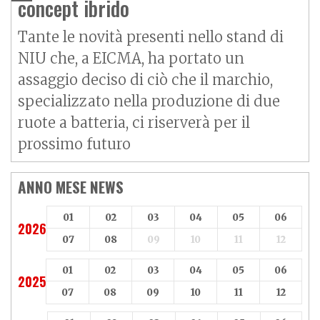
concept ibrido
Tante le novità presenti nello stand di
NIU che, a EICMA, ha portato un
assaggio deciso di ciò che il marchio,
specializzato nella produzione di due
ruote a batteria, ci riserverà per il
prossimo futuro
ANNO MESE NEWS
01
02
03
04
05
06
2026
07
08
09
10
11
12
01
02
03
04
05
06
2025
07
08
09
10
11
12