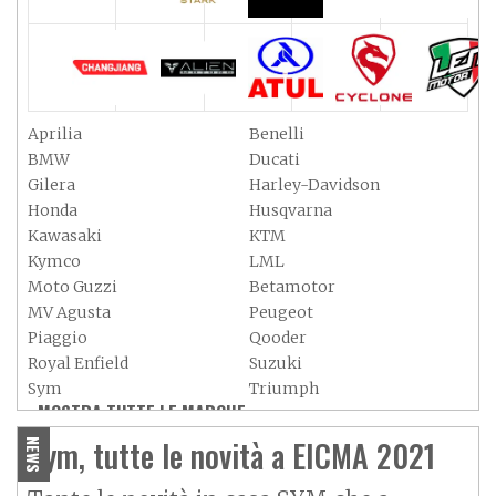
Aprilia
Benelli
BMW
Ducati
Gilera
Harley-Davidson
Honda
Husqvarna
Kawasaki
KTM
Kymco
LML
Moto Guzzi
Betamotor
MV Agusta
Peugeot
Piaggio
Qooder
Royal Enfield
Suzuki
Sym
Triumph
MOSTRA TUTTE LE MARCHE »
Vespa
Yamaha
Adiva
Adly
Sym, tutte le novità a EICMA 2021
NEWS
Aeon
Aspes
Axy
Baotian