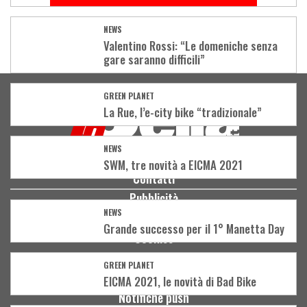
NEWS
Valentino Rossi: “Le domeniche senza
gare saranno difficili”
Load
More
GREEN PLANET
La Rue, l’e-city bike “tradizionale”
NEWS
SWM, tre novità a EICMA 2021
Contatti
Pubblicità
NEWS
Privacy
Grande successo per il 1° Manetta Day
Cookies
Condizioni d'uso
GREEN PLANET
Community policy
EICMA 2021, le novità di Bad Bike
Notifiche push