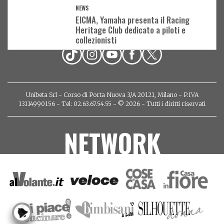
NEWS
EICMA, Yamaha presenta il Racing
Heritage Club dedicato a piloti e
ABBONATI ALLA RIVISTA
collezionisti
Unibeta Srl - Corso di Porta Nuova 3/A 20121, Milano - P.IVA
13114990156 - Tel: 02.63.67.54.55 - © 2026 - Tutti i diritti riservati
NETWORK