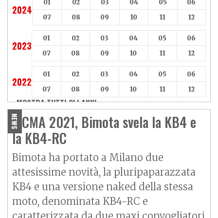
01
02
03
04
05
06
2024
07
08
09
10
11
12
01
02
03
04
05
06
2023
07
08
09
10
11
12
01
02
03
04
05
06
2022
07
08
09
10
11
12
MOSTRA TUTTI GLI ANNI »
EICMA 2021, Bimota svela la KB4 e
NEWS
la KB4-RC
Bimota ha portato a Milano due
attesissime novità, la pluripaparazzata
KB4 e una versione naked della stessa
moto, denominata KB4-RC e
caratterizzata da due maxi convogliatori