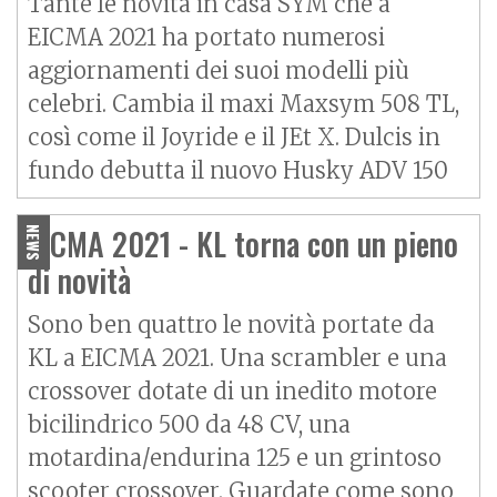
Tante le novità in casa SYM che a
EICMA 2021 ha portato numerosi
aggiornamenti dei suoi modelli più
celebri. Cambia il maxi Maxsym 508 TL,
così come il Joyride e il JEt X. Dulcis in
fundo debutta il nuovo Husky ADV 150
EICMA 2021 - KL torna con un pieno
NEWS
di novità
Sono ben quattro le novità portate da
KL a EICMA 2021. Una scrambler e una
crossover dotate di un inedito motore
bicilindrico 500 da 48 CV, una
motardina/endurina 125 e un grintoso
scooter crossover. Guardate come sono