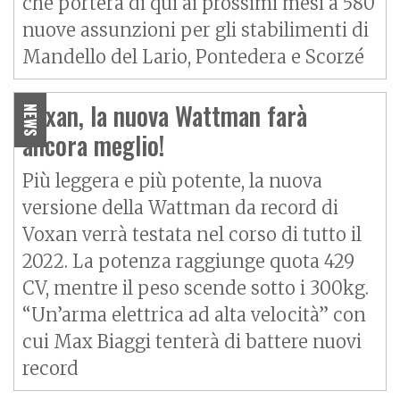
che porterà di qui ai prossimi mesi a 580
nuove assunzioni per gli stabilimenti di
Mandello del Lario, Pontedera e Scorzé
Voxan, la nuova Wattman farà
NEWS
ancora meglio!
Più leggera e più potente, la nuova
versione della Wattman da record di
Voxan verrà testata nel corso di tutto il
2022. La potenza raggiunge quota 429
CV, mentre il peso scende sotto i 300kg.
“Un’arma elettrica ad alta velocità” con
cui Max Biaggi tenterà di battere nuovi
record