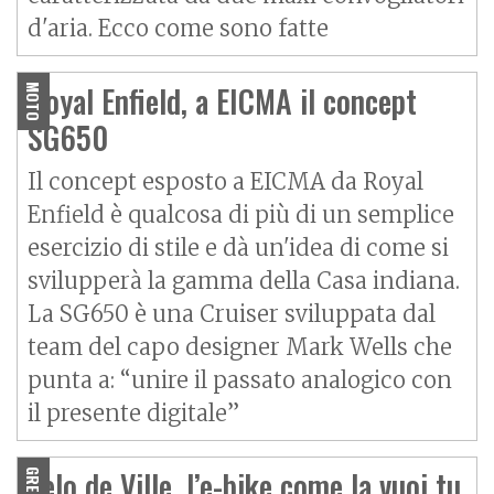
d'aria. Ecco come sono fatte
Royal Enfield, a EICMA il concept
MOTO
SG650
Il concept esposto a EICMA da Royal
Enfield è qualcosa di più di un semplice
esercizio di stile e dà un'idea di come si
svilupperà la gamma della Casa indiana.
La SG650 è una Cruiser sviluppata dal
team del capo designer Mark Wells che
punta a: “unire il passato analogico con
il presente digitale”
Velo de Ville, l’e-bike come la vuoi tu