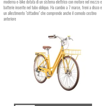
moderna e-bike dotata di un sistema elettrico con motore nel mozzo e
batterie inserite nel tubo obliquo. Ha cambio a 7 marce, freni a disco e
un allestimento "cittadino" che comprende anche il comodo cestino
anteriore
P
T
G
R
E
E
N
L
A
N
E