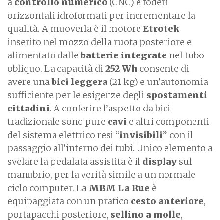
a
controllo numerico
(CNC) e foderi
orizzontali idroformati per incrementare la
qualità. A muoverla è il motore
Etrotek
inserito nel mozzo della ruota posteriore e
alimentato dalle
batterie integrate
nel tubo
obliquo. La capacità di
252 Wh
consente di
avere una
bici leggera
(21 kg) e un'autonomia
sufficiente per le esigenze degli
spostamenti
cittadini
. A conferire l’aspetto da bici
tradizionale sono pure
cavi
e altri componenti
del sistema elettrico resi “
invisibili
” con il
passaggio all’interno dei tubi. Unico elemento a
svelare la pedalata assistita è il
display
sul
manubrio, per la verità simile a un normale
ciclo computer. La
MBM La Rue
è
equipaggiata con un pratico
cesto anteriore
,
portapacchi posteriore,
sellino a molle
,