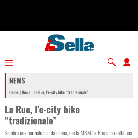
Salta
al
contenuto
principale
U
a
NEWS
m
Home
News
La Rue, l’e-city bike “tradizionale”
La Rue, l’e-city bike
“tradizionale”
Sembra una normale bici da donna, ma la MBM La Rue è in realtà una