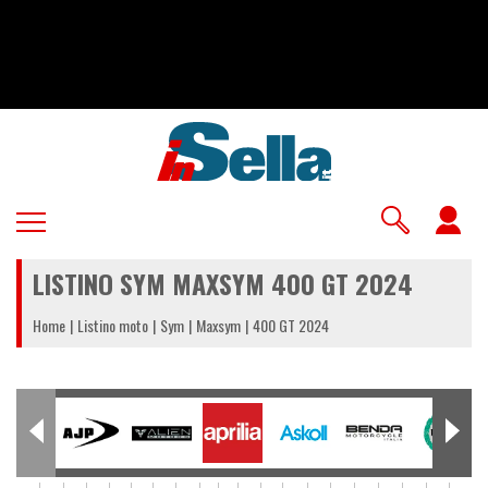
Salta
al
contenuto
principale
U
a
LISTINO SYM MAXSYM 400 GT 2024
m
Home
Listino moto
Sym
Maxsym
400 GT 2024