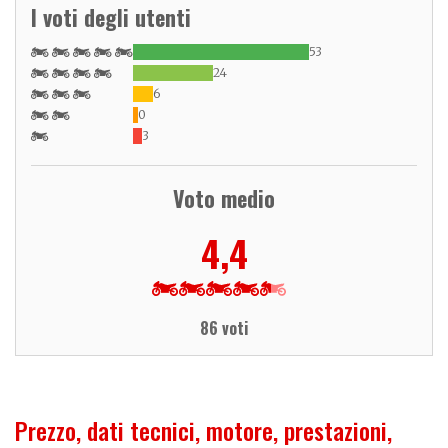
I voti degli utenti
53
24
6
0
3
Voto medio
4,4
86 voti
Prezzo, dati tecnici, motore, prestazioni,