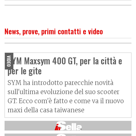
News, prove, primi contatti e video
O
P
R
I
M
O
C
O
N
T
A
T
T
SYM Maxsym 400 GT 2024,
SYM Maxsym 400 GT, per la città e
VIDEO
rapporto qualità/prezzo al
per le gite
top
SYM ha introdotto parecchie novità
sull'ultima evoluzione del suo scooter
GT. Ecco com'è fatto e come va il nuovo
maxi della casa taiwanese