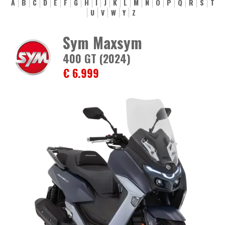
A
B
C
D
E
F
G
H
I
J
K
L
M
N
O
P
Q
R
S
T
U
V
W
Y
Z
Sym Maxsym
400 GT (2024)
€ 6.999