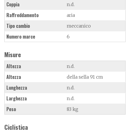
Coppia
n.d.
Raffreddamento
aria
Tipo cambio
meccanico
Numero marce
6
Misure
Altezza
n.d.
Altezza
della sella 91 cm
Lunghezza
n.d.
Larghezza
n.d.
Peso
83 kg
Ciclistica