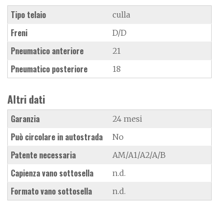
Tipo telaio
culla
Freni
D/D
Pneumatico anteriore
21
Pneumatico posteriore
18
Altri dati
Garanzia
24 mesi
Può circolare in autostrada
No
Patente necessaria
AM/A1/A2/A/B
Capienza vano sottosella
n.d.
Formato vano sottosella
n.d.