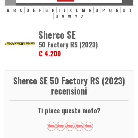
A
B
C
D
E
F
G
H
I
J
K
L
M
N
O
P
Q
R
S
T
U
V
W
Y
Z
Sherco SE
50 Factory RS (2023)
€ 4.200
Sherco SE 50 Factory RS (2023)
recensioni
Ti piace questa moto?