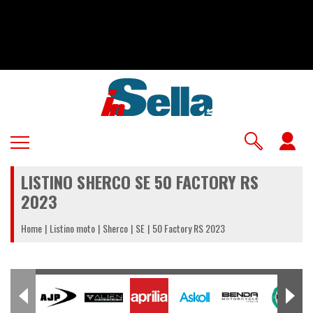
Salta
al
contenuto
principale
U
a
LISTINO SHERCO SE 50 FACTORY RS
m
2023
Home
Listino moto
Sherco
SE
50 Factory RS 2023