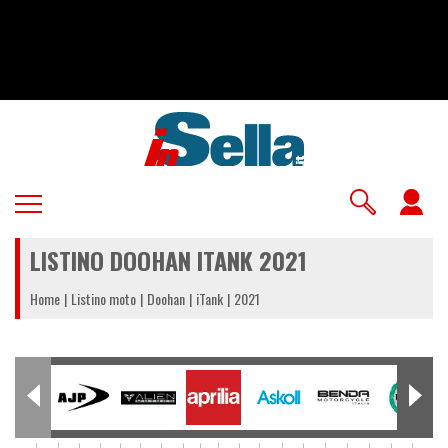
Salta
al
contenuto
principale
U
a
LISTINO DOOHAN ITANK 2021
m
Home
Listino moto
Doohan
iTank
2021