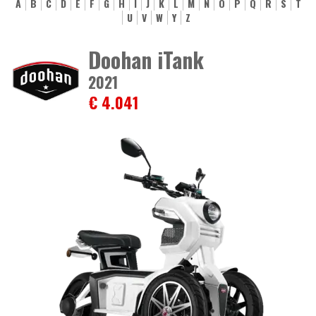
A
B
C
D
E
F
G
H
I
J
K
L
M
N
O
P
Q
R
S
T
U
V
W
Y
Z
Doohan iTank
2021
€ 4.041