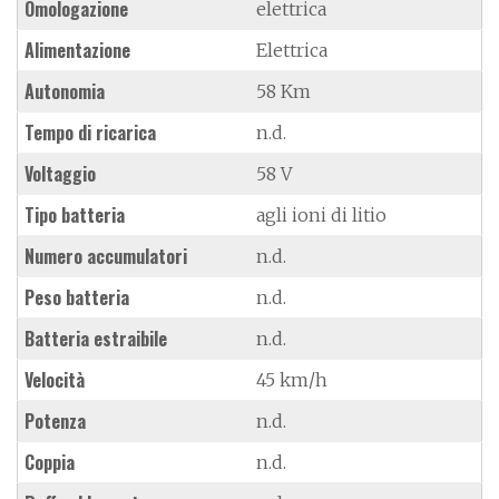
Omologazione
elettrica
Alimentazione
Elettrica
Autonomia
58 Km
Tempo di ricarica
n.d.
Voltaggio
58 V
Tipo batteria
agli ioni di litio
Numero accumulatori
n.d.
Peso batteria
n.d.
Batteria estraibile
n.d.
Velocità
45 km/h
Potenza
n.d.
Coppia
n.d.