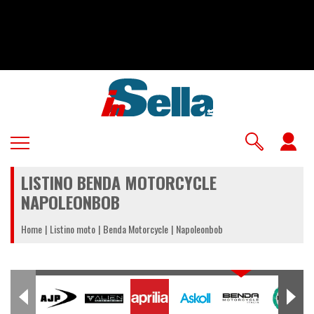
Salta
al
contenuto
principale
U
a
LISTINO BENDA MOTORCYCLE
m
NAPOLEONBOB
Home
Listino moto
Benda Motorcycle
Napoleonbob