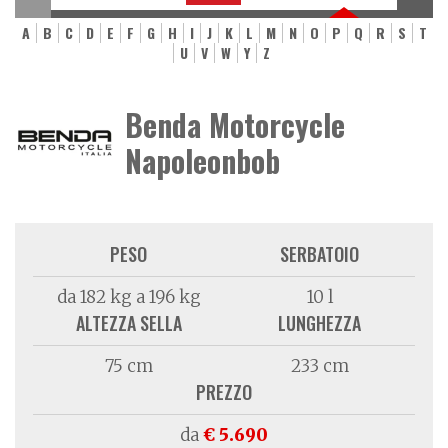
A
B
C
D
E
F
G
H
I
J
K
L
M
N
O
P
Q
R
S
T
U
V
W
Y
Z
Benda Motorcycle
Napoleonbob
PESO
SERBATOIO
da 182 kg a 196 kg
10 l
ALTEZZA SELLA
LUNGHEZZA
75 cm
233 cm
PREZZO
da
€ 5.690