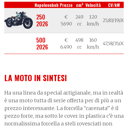
3
Napoleonbob
Prezzo
cm
Velocità
CV/kW
250
€
249
120
25,83/19,00
2026
5.690
cc
km/h
500
€
498
160
47,58/35,00
2026
6.490
cc
km/h
LA MOTO IN SINTESI
Ha una linea da special artigianale, ma in realtà
è una moto tutta di serie offerta per di più a un
prezzo interessante. La forcella “carenata” è il
pezzo forte, ma sotto le cover in plastica c’è una
normalissima forcella a steli rovesciati non