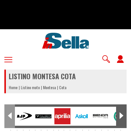
Salta
al
contenuto
principale
U
a
LISTINO MONTESA COTA
m
Home
Listino moto
Montesa
Cota