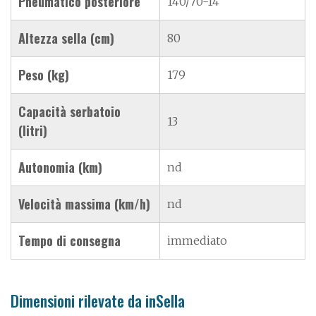
Pneumatico posteriore
140/70-14"
Altezza sella (cm)
80
Peso (kg)
179
Capacità serbatoio
13
(litri)
Autonomia (km)
nd
Velocità massima (km/h)
nd
Tempo di consegna
immediato
Dimensioni rilevate da inSella