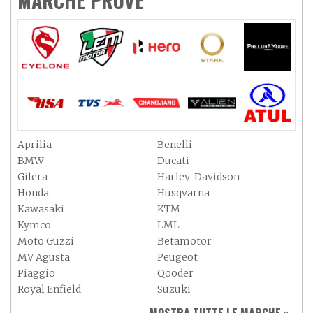
MARCHE PROVE
Aprilia
Benelli
BMW
Ducati
Gilera
Harley-Davidson
Honda
Husqvarna
Kawasaki
KTM
Kymco
LML
Moto Guzzi
Betamotor
MV Agusta
Peugeot
Piaggio
Qooder
Royal Enfield
Suzuki
Sym
Triumph
MOSTRA TUTTE LE MARCHE »