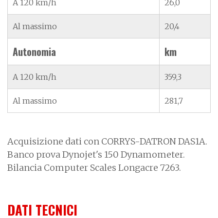
A 120 km/h
26,0
Al massimo
20,4
Autonomia
km
A 120 km/h
359,3
Al massimo
281,7
Acquisizione dati con CORRYS-DATRON DAS1A.
Banco prova Dynojet's 150 Dynamometer.
Bilancia Computer Scales Longacre 7263.
DATI TECNICI