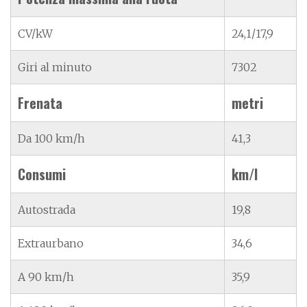
CV/kW
24,1/17,9
Giri al minuto
7302
Frenata
metri
Da 100 km/h
41,3
Consumi
km/l
Autostrada
19,8
Extraurbano
34,6
A 90 km/h
35,9