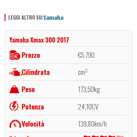
LEGGI ALTRO SU:
Yamaha
Yamaha Xmax 300 2017
Prezzo
€
5.790
Cilindrata
cm
3
Peso
173,50
kg
Potenza
24,10
CV
Velocità
139,80
km/h