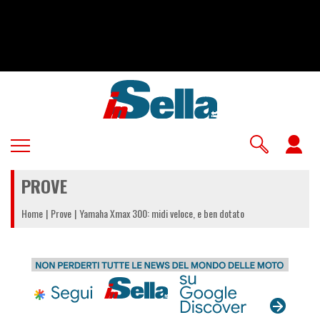
Salta
al
contenuto
principale
U
a
PROVE
m
Home
Prove
Yamaha Xmax 300: midi veloce, e ben dotato