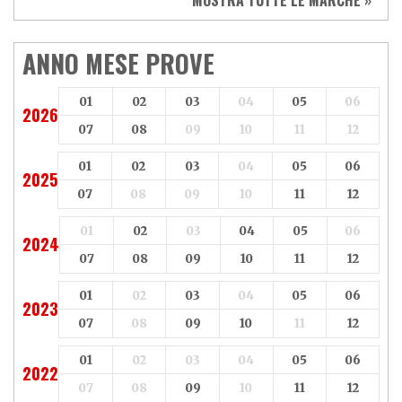
Vespa
Yamaha
Adiva
Adly
Aeon
Aspes
ANNO MESE PROVE
Axy
Baotian
01
02
03
04
05
06
2026
07
08
09
10
11
12
01
02
03
04
05
06
2025
07
08
09
10
11
12
01
02
03
04
05
06
2024
07
08
09
10
11
12
01
02
03
04
05
06
2023
07
08
09
10
11
12
01
02
03
04
05
06
2022
07
08
09
10
11
12