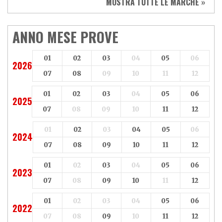
MOSTRA TUTTE LE MARCHE »
Vespa
Yamaha
Adiva
Adly
Aeon
Aspes
ANNO MESE PROVE
Axy
Baotian
01
02
03
04
05
06
2026
07
08
09
10
11
12
01
02
03
04
05
06
2025
07
08
09
10
11
12
01
02
03
04
05
06
2024
07
08
09
10
11
12
01
02
03
04
05
06
2023
07
08
09
10
11
12
01
02
03
04
05
06
2022
07
08
09
10
11
12