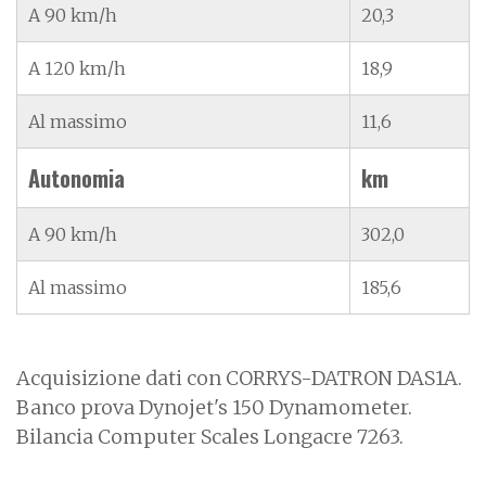
A 90 km/h
20,3
A 120 km/h
18,9
Al massimo
11,6
Autonomia
km
A 90 km/h
302,0
Al massimo
185,6
Acquisizione dati con CORRYS-DATRON DAS1A.
Banco prova Dynojet's 150 Dynamometer.
Bilancia Computer Scales Longacre 7263.