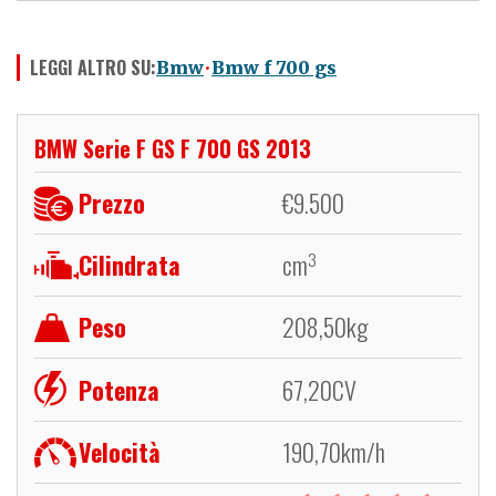
LEGGI ALTRO SU:
Bmw
Bmw f 700 gs
BMW Serie F GS F 700 GS 2013
Prezzo
€
9.500
Cilindrata
cm
3
Peso
208,50
kg
Potenza
67,20
CV
Velocità
190,70
km/h