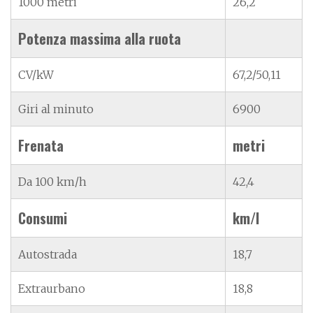
1000 metri
26,2
Potenza massima alla ruota
CV/kW
67,2/50,11
Giri al minuto
6900
Frenata
metri
Da 100 km/h
42,4
Consumi
km/l
Autostrada
18,7
Extraurbano
18,8