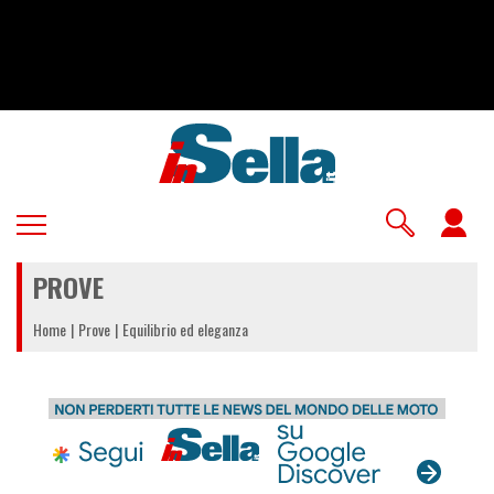
Salta
al
contenuto
principale
U
a
PROVE
m
Home
Prove
Equilibrio ed eleganza