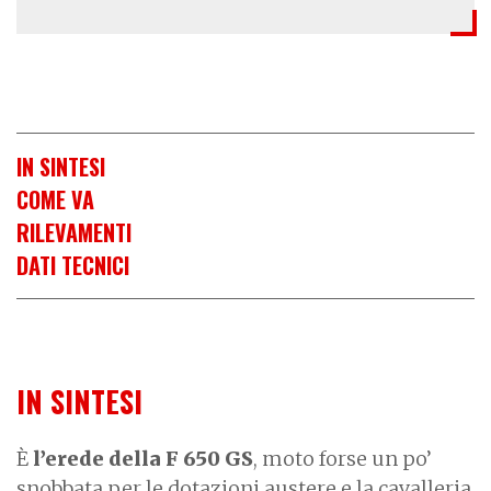
IN SINTESI
COME VA
RILEVAMENTI
DATI TECNICI
IN SINTESI
È
l’erede della F 650 GS
, moto forse un po’
snobbata per le dotazioni austere e la cavalleria