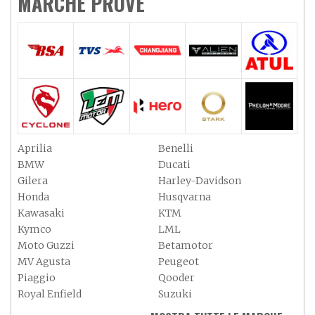
MARCHE PROVE
Aprilia
Benelli
BMW
Ducati
Gilera
Harley-Davidson
Honda
Husqvarna
Kawasaki
KTM
Kymco
LML
Moto Guzzi
Betamotor
MV Agusta
Peugeot
Piaggio
Qooder
Royal Enfield
Suzuki
Sym
Triumph