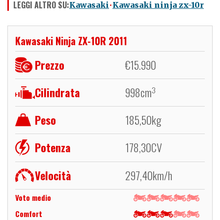
LEGGI ALTRO SU:
Kawasaki
Kawasaki ninja zx-10r
Kawasaki Ninja ZX-10R 2011
Prezzo
€
15.990
Cilindrata
998
cm
3
Peso
185,50
kg
Potenza
178,30
CV
Velocità
297,40
km/h
Voto medio
Comfort