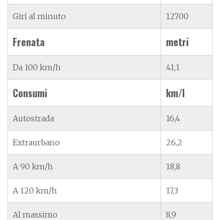
Giri al minuto
12700
Frenata
metri
Da 100 km/h
41,1
Consumi
km/l
Autostrada
16,4
Extraurbano
26,2
A 90 km/h
18,8
A 120 km/h
17,3
Al massimo
8,9