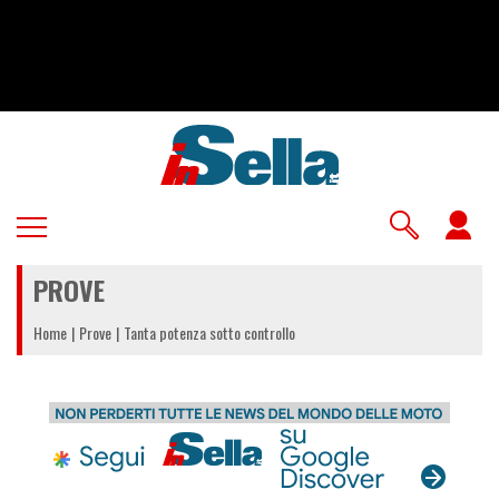
Salta
al
contenuto
principale
U
a
PROVE
m
Home
Prove
Tanta potenza sotto controllo