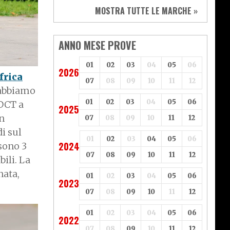
Sym
Triumph
MOSTRA TUTTE LE MARCHE »
Vespa
Yamaha
Adiva
Adly
Aeon
Aspes
ANNO MESE PROVE
Axy
Baotian
01
02
03
04
05
06
2026
frica
07
08
09
10
11
12
 abbiamo
01
02
03
04
05
06
 DCT
a
2025
n
07
08
09
10
11
12
i sul
01
02
03
04
05
06
2024
sono 3
07
08
09
10
11
12
ili. La
nata,
01
02
03
04
05
06
2023
07
08
09
10
11
12
01
02
03
04
05
06
2022
07
08
09
10
11
12