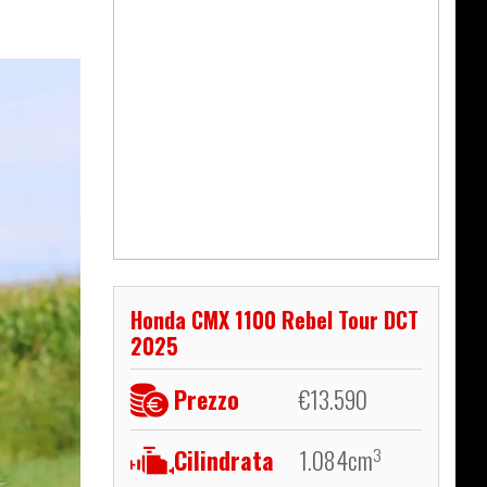
Honda CMX 1100 Rebel Tour DCT
2025
Prezzo
€
13.590
Cilindrata
1.084
cm
3