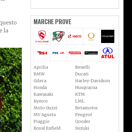
MARCHE PROVE
 questo
e la
Aprilia
Benelli
BMW
Ducati
Gilera
Harley-Davidson
Honda
Husqvarna
Kawasaki
KTM
Kymco
LML
Moto Guzzi
Betamotor
MV Agusta
Peugeot
Piaggio
Qooder
Royal Enfield
Suzuki