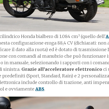
3
icilindrico Honda bialbero di 1.084 cm
(quello dell'
A
uesta configurazione eroga 88,4 CV (dichiarati: non
icare il dato alla ruota) ed è dotato di
trasmissione
ione con comandi al manubrio che può funzionare i
o in manuale, selezionando i rapporti con i comand
i sinistra.
Grazie all’acceleratore elettronico
ci 
predefiniti (Sport, Standard, Rain) e 2 personalizzab
lettronica include controllo di trazione, anti impen
rol e ovviamente
ABS
.