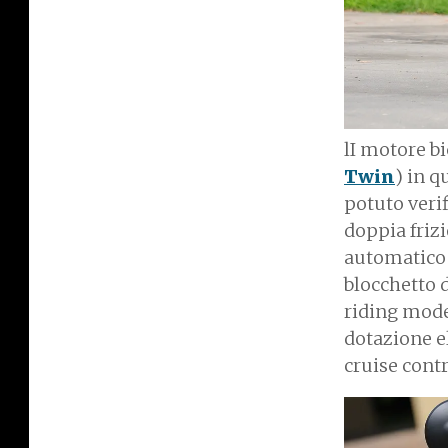
lI motore b
Twin
) in q
potuto verif
doppia friz
automatico 
blocchetto d
riding mode 
dotazione e
cruise cont
I
m