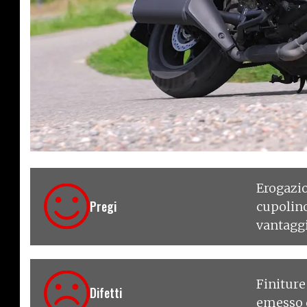
€ 13.590
Erogazio
Pregi
cupolino
vantagg
F
initure
Difetti
emesso d