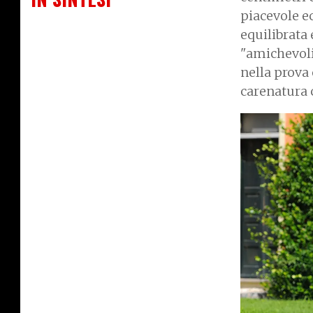
piacevole ec
equilibrata 
"amichevoli
nella prova è
care
natura
I
m
a
g
e