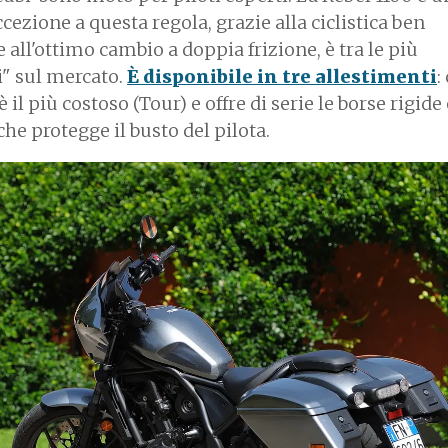
cezione a questa regola, grazie alla ciclistica ben
e all'ottimo cambio a doppia frizione, è tra le più
" sul mercato.
È disponibile in tre allestimenti
:
 il più costoso (Tour) e offre di serie le borse rigide 
che protegge il busto del pilota.