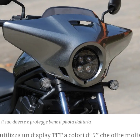
 il suo dovere e protegge bene il pilota dall'aria
 utilizza un display TFT a colo
ri di 5” che offre
molte