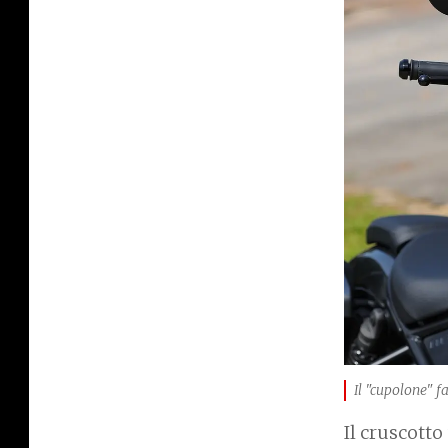
a
g
e
Il "cupolone" fa
Il cruscotto