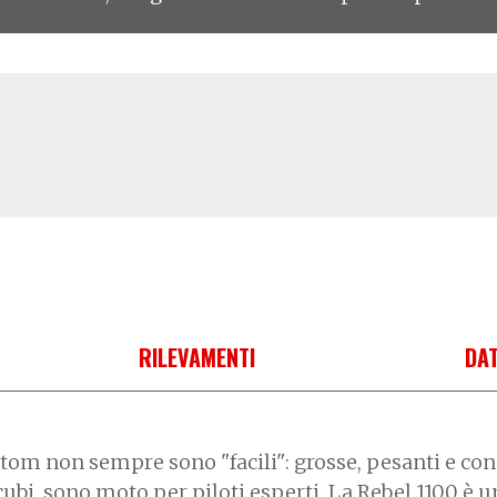
RILEVAMENTI
DAT
tom non sempre sono "facili": grosse, pesanti e con
cubi sono moto per piloti esperti. La Rebel 1100 è u