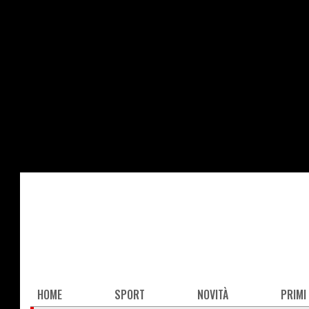
Salta
al
contenuto
principale
Main
HOME
SPORT
NOVITÀ
PRIMI
navigation