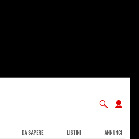
User
accou
men
DA SAPERE
LISTINI
ANNUNCI