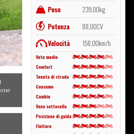
Peso
239,00
kg
Potenza
88,00
CV
Velocità
158,00
km/h
Voto medio
Comfort
Tenuta di strada
l
Consumo
ione
Cambio
Vano sottosella
Posizione di guida
Finiture