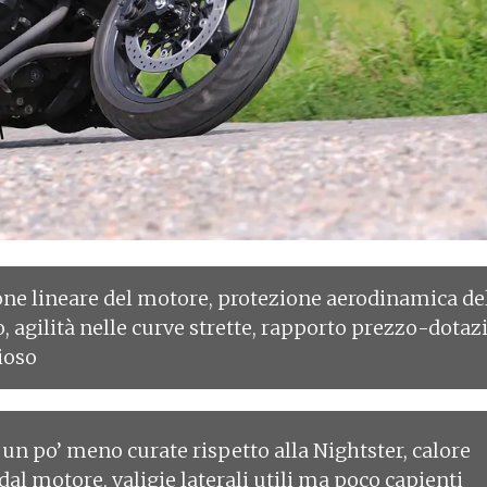
ne lineare del motore, protezione aerodinamica de
, agilità nelle curve strette, rapporto prezzo-dotaz
ioso
 un po’ meno curate rispetto alla Nightster, calore
al motore, valigie laterali utili ma poco capienti