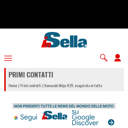
Salta
al
contenuto
principale
U
a
PRIMI CONTATTI
m
Home
Primi contatti
Kawasaki Ninja H2R, esagerata in tutto