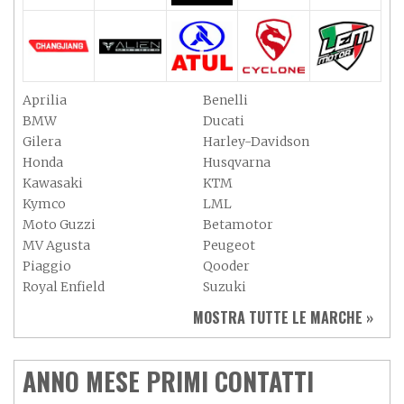
Aprilia
Benelli
BMW
Ducati
Gilera
Harley-Davidson
Honda
Husqvarna
Kawasaki
KTM
Kymco
LML
Moto Guzzi
Betamotor
MV Agusta
Peugeot
Piaggio
Qooder
Royal Enfield
Suzuki
Sym
Triumph
MOSTRA TUTTE LE MARCHE »
Vespa
Yamaha
Adiva
Adly
Aeon
Aspes
ANNO MESE PRIMI CONTATTI
Axy
Baotian