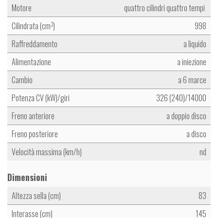
Motore
quattro cilindri quattro tempi
Cilindrata (cm
)
998
3
Raffreddamento
a liquido
Alimentazione
a iniezione
Cambio
a 6 marce
Potenza CV (kW)/giri
326 (240)/14000
Freno anteriore
a doppio disco
Freno posteriore
a disco
Velocità massima (km/h)
nd
Dimensioni
Altezza sella (cm)
83
Interasse (cm)
145