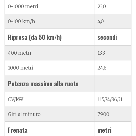
0-1000 metri
23,0
0-100 km/h
4,0
Ripresa (da 50 km/h)
secondi
400 metri
13,3
1000 metri
24,8
Potenza massima alla ruota
CV/kW
115,74/86,31
Giri al minuto
7900
Frenata
metri