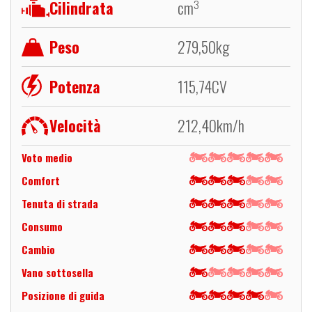
Cilindrata
cm
3
Peso
279,50
kg
Potenza
115,74
CV
Velocità
212,40
km/h
Voto medio
Comfort
Tenuta di strada
Consumo
Cambio
Vano sottosella
Posizione di guida