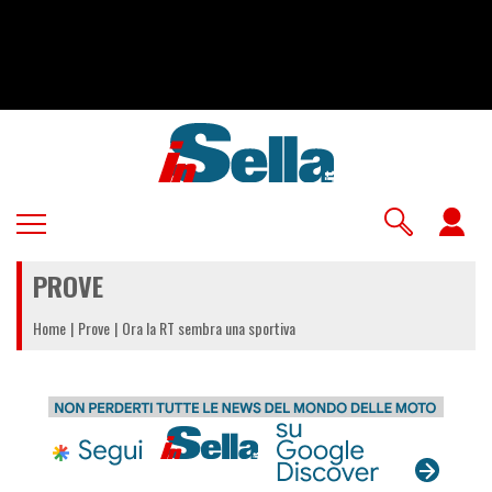
Salta
al
contenuto
principale
U
a
PROVE
m
Home
Prove
Ora la RT sembra una sportiva