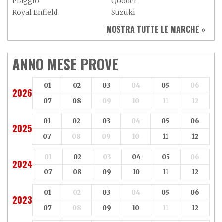
Piaggio
Qooder
Royal Enfield
Suzuki
Sym
Triumph
MOSTRA TUTTE LE MARCHE »
Vespa
Yamaha
Adiva
Adly
Aeon
Aspes
ANNO MESE PROVE
Axy
Baotian
01
02
03
04
05
06
2026
07
08
09
10
11
12
01
02
03
04
05
06
2025
07
08
09
10
11
12
01
02
03
04
05
06
2024
07
08
09
10
11
12
01
02
03
04
05
06
2023
07
08
09
10
11
12