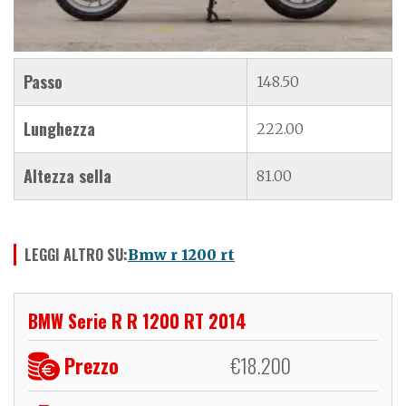
Passo
148.50
Lunghezza
222.00
Altezza sella
81.00
LEGGI ALTRO SU:
Bmw r 1200 rt
BMW Serie R R 1200 RT 2014
Prezzo
€
18.200