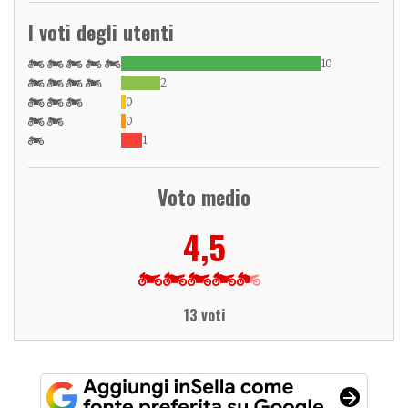
I voti degli utenti
10
2
0
0
1
Voto medio
4,5
13 voti