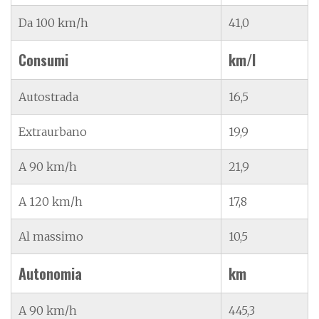
Da 100 km/h
41,0
Consumi
km/l
Autostrada
16,5
Extraurbano
19,9
A 90 km/h
21,9
A 120 km/h
17,8
Al massimo
10,5
Autonomia
km
A 90 km/h
445,3