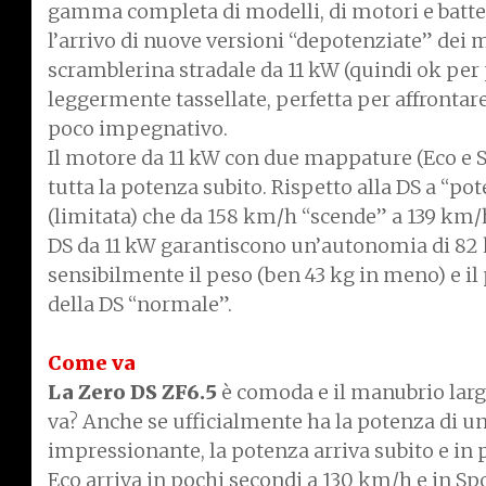
gamma completa di modelli, di motori e batter
l’arrivo di nuove versioni “depotenziate” dei m
scramblerina stradale da 11 kW (quindi ok per
leggermente tassellate, perfetta per affrontare
poco impegnativo.
Il motore da 11 kW con due mappature (Eco e Sp
tutta la potenza subito. Rispetto alla DS a “po
(limitata) che da 158 km/h “scende” a 139 km/h.
DS da 11 kW garantiscono un’autonomia di 82 
sensibilmente il peso (ben 43 kg in meno) e il p
della DS “normale”.
Come va
La Zero DS ZF6.5
è comoda e il manubrio larg
va? Anche se ufficialmente ha la potenza di una
impressionante, la potenza arriva subito e in 
Eco arriva in pochi secondi a 130 km/h e in Spo