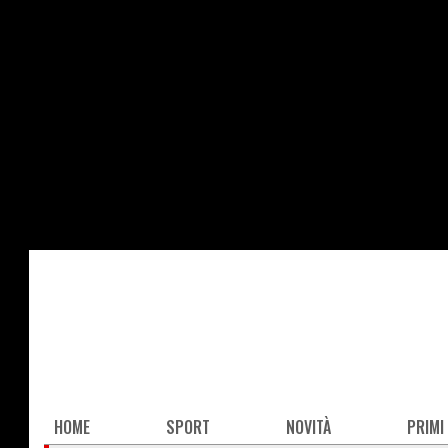
Salta
al
contenuto
principale
Main
HOME
SPORT
NOVITÀ
PRIMI
navigation