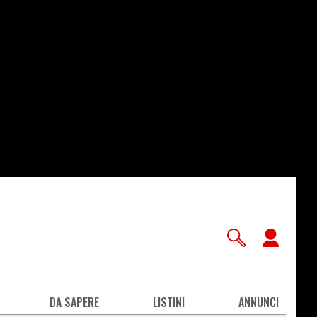
User
accou
men
DA SAPERE
LISTINI
ANNUNCI