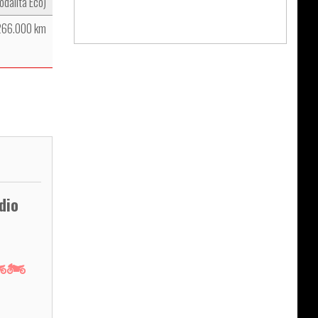
dalità Eco)
266.000 km
dio