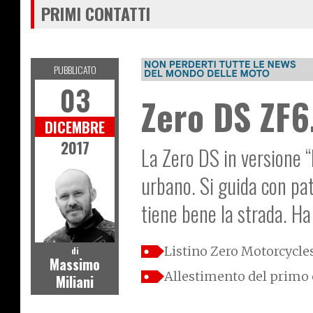
PRIMI CONTATTI
PUBBLICATO
03
Zero DS ZF6.
DICEMBRE
2017
La Zero DS in versione 
urbano. Si guida con pate
tiene bene la strada. Ha
Listino Zero Motorcycle
di
Massimo
Allestimento del primo 
Miliani