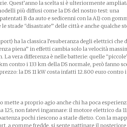
ie. Quest’anno la scelta si è ulteriormente ampliat
odelli più diffusi come la DS del nostro test: una
 patentati B da auto e sedicenni con la A1) con gom
 le strade “disastrate” delle città e anche qualche s
ort) ha la classica l’esuberanza degli elettrici che
tenza piena” in effetti cambia solo la velocità mass
 La vera differenza è nelle batterie: quelle “piccole
km contro i 133 km della DS normale, però fanno s
rezzo: la DS 11 kW costa infatti 12.800 euro contro i
o mette a proprio agio anche chi ha poca esperien
 125, non fatevi ingannare: il motore elettrico da 1
partenza pochi riescono a starle dietro. Con la map
rt, a gomme fredde, si sente pattinare il posteriore