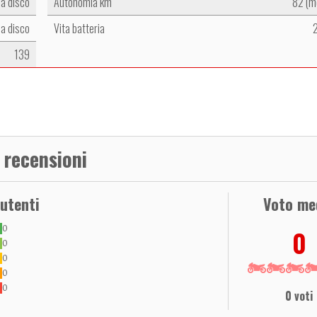
a disco
Autonomia km
82 (mo
a disco
Vita batteria
139
 recensioni
 utenti
Voto me
0
0
0
0
0
0
0 voti