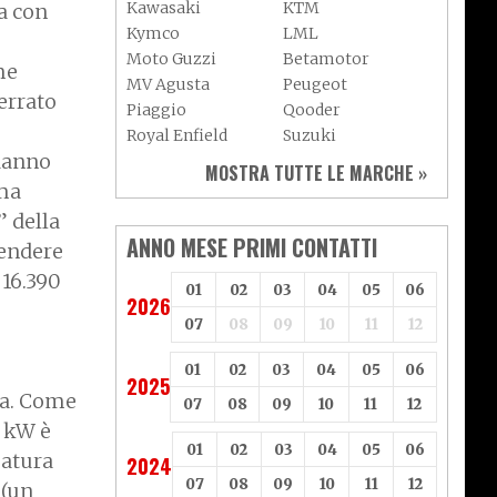
Kawasaki
KTM
a con
Kymco
LML
Moto Guzzi
Betamotor
me
MV Agusta
Peugeot
terrato
Piaggio
Qooder
Royal Enfield
Suzuki
 danno
Sym
Triumph
MOSTRA TUTTE LE MARCHE »
Vespa
Yamaha
ima
Adiva
Adly
” della
Aeon
Aspes
ANNO MESE PRIMI CONTATTI
cendere
Axy
Baotian
 16.390
01
02
03
04
05
06
2026
07
08
09
10
11
12
01
02
03
04
05
06
2025
za. Come
07
08
09
10
11
12
1 kW è
01
02
03
04
05
06
patura
2024
07
08
09
10
11
12
 (un