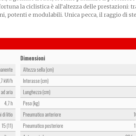
rtuna la ciclistica è all’altezza delle prestazioni: tr
eni, potenti e modulabili. Unica pecca, il raggio di st
Dimensioni
manente
Altezza sella (cm)
,7 kW/h
Interasse (cm)
ad aria
Lunghezza (cm)
4,7 h
Peso (kg)
i di litio
Pneumatico anteriore
1
15 (11)
Pneumatico posteriore
1