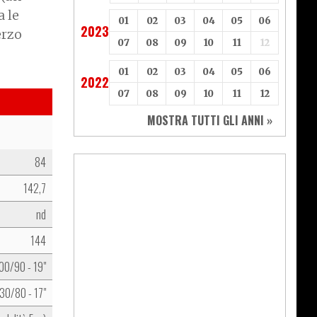
a le
01
02
03
04
05
06
2023
erzo
07
08
09
10
11
12
01
02
03
04
05
06
2022
07
08
09
10
11
12
MOSTRA TUTTI GLI ANNI »
84
142,7
nd
144
00/90 - 19"
30/80 - 17"