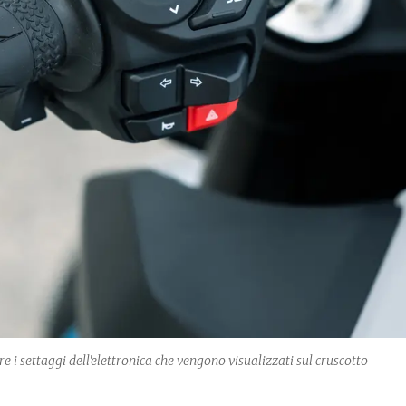
ire i settaggi dell'elettronica che vengono visualizzati sul cruscotto