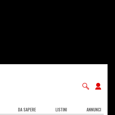
User
accou
men
DA SAPERE
LISTINI
ANNUNCI