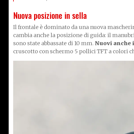
Nuova posizione in sella
Il frontale è dominato da una nuova mascherin
cambia anche la posizione di guida: il manubri
sono state abbassate di 10 mm.
Nuovi anche 
cruscotto con schermo 5 pollici TFT a colori ch
I
m
a
g
e