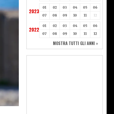
01
02
03
04
05
06
2023
07
08
09
10
11
12
01
02
03
04
05
06
2022
07
08
09
10
11
12
MOSTRA TUTTI GLI ANNI »