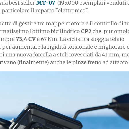
sua best seller
MT-07
(195.000 esemplari venduti d
particolare il reparto "elettronico".
mette di gestire tre mappe motore e il controllo di t
fermatissimo l'ottimo bicilindrico
CP2
che, pur omol
sempre
73,4 CV
e 67 Nm. La ciclistica sfoggia telaio
i per aumentare la rigidità torsionale e migliorare c
 una nuova forcella a steli rovesciati da 41 mm, me
rrivano (finalmente) anche le pinze freno ad attacco