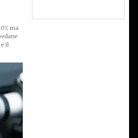
-07, ma
 pedane
e il