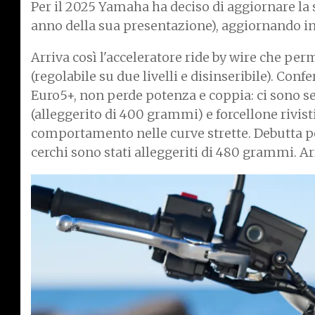
Per il 2025 Yamaha ha deciso di aggiornare la 
anno della sua presentazione), aggiornando in 
Arriva così l'acceleratore ride by wire che per
(regolabile su due livelli e disinseribile). Con
Euro5+, non perde potenza e coppia: ci sono 
(alleggerito di 400 grammi) e forcellone rivist
comportamento nelle curve strette. Debutta poi
cerchi sono stati alleggeriti di 480 grammi. A
I
m
a
g
e