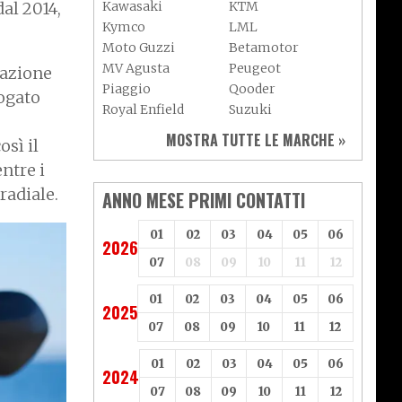
al 2014,
Kawasaki
KTM
Kymco
LML
Moto Guzzi
Betamotor
MV Agusta
Peugeot
razione
Piaggio
Qooder
ogato
Royal Enfield
Suzuki
Sym
Triumph
MOSTRA TUTTE LE MARCHE »
osì il
Vespa
Yamaha
ntre i
Adiva
Adly
 radiale.
Aeon
Aspes
ANNO MESE PRIMI CONTATTI
Axy
Baotian
01
02
03
04
05
06
2026
07
08
09
10
11
12
01
02
03
04
05
06
2025
07
08
09
10
11
12
01
02
03
04
05
06
2024
07
08
09
10
11
12