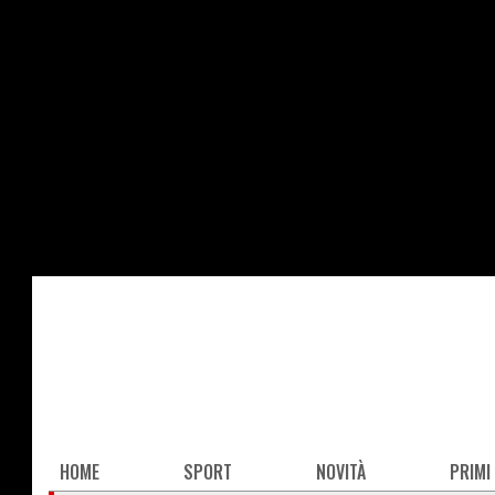
Salta
al
contenuto
principale
Main
HOME
SPORT
NOVITÀ
PRIMI
navigation