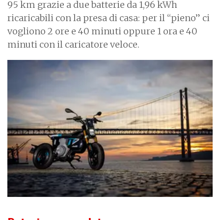
95 km grazie a due batterie da 1,96 kWh
ricaricabili con la presa di casa: per il “pieno” ci
vogliono 2 ore e 40 minuti oppure 1 ora e 40
minuti con il caricatore veloce.
I
m
a
g
e