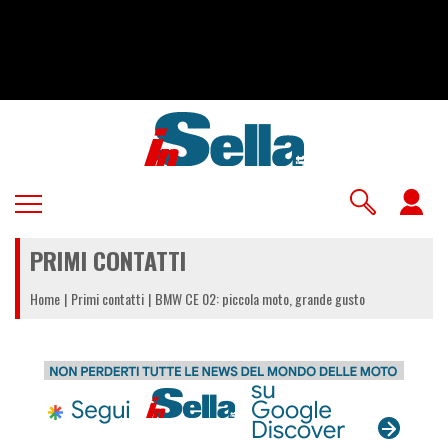
Salta
al
contenuto
principale
U
a
PRIMI CONTATTI
m
Home
Primi contatti
BMW CE 02: piccola moto, grande gusto