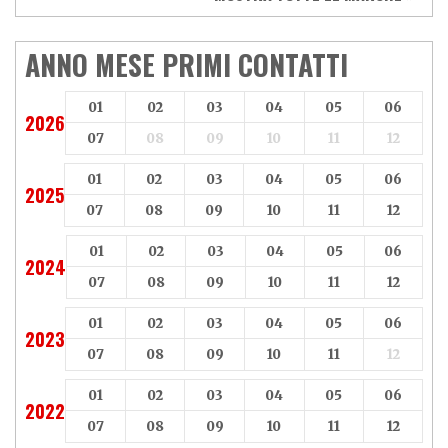
Vespa
Yamaha
Adiva
Adly
Aeon
Aspes
ANNO MESE PRIMI CONTATTI
Axy
Baotian
01
02
03
04
05
06
2026
07
08
09
10
11
12
01
02
03
04
05
06
2025
07
08
09
10
11
12
01
02
03
04
05
06
2024
07
08
09
10
11
12
01
02
03
04
05
06
2023
07
08
09
10
11
12
01
02
03
04
05
06
2022
07
08
09
10
11
12