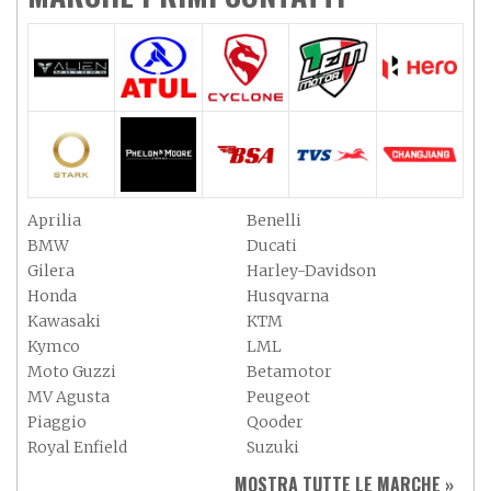
Aprilia
Benelli
BMW
Ducati
Gilera
Harley-Davidson
Honda
Husqvarna
Kawasaki
KTM
Kymco
LML
Moto Guzzi
Betamotor
MV Agusta
Peugeot
Piaggio
Qooder
Royal Enfield
Suzuki
Sym
Triumph
MOSTRA TUTTE LE MARCHE »