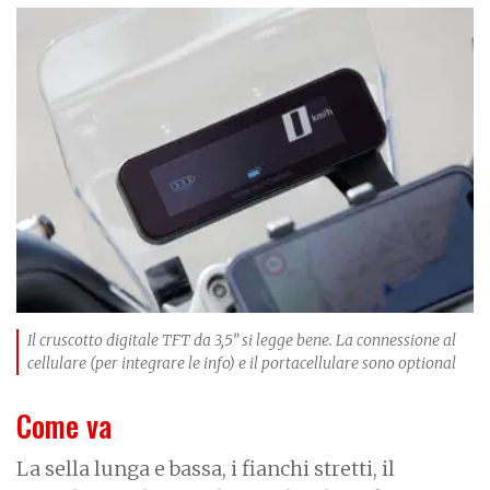
I
m
a
g
e
Il cruscotto digitale TFT da 3,5” si legge bene. La connessione al
cellulare (per integrare le info) e il portacellulare sono optional
Come va
La sella lunga e bassa, i fianchi stretti, il