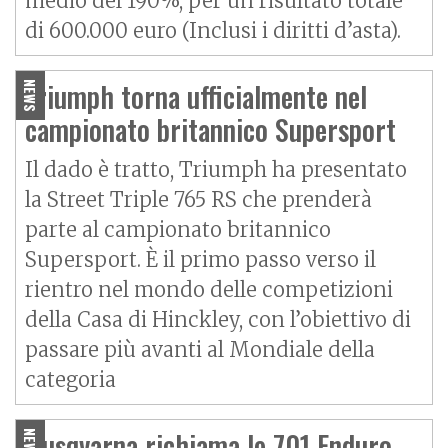
medio del 190%, per un risultato totale
di 600.000 euro (Inclusi i diritti d’asta).
Triumph torna ufficialmente nel
NEWS
campionato britannico Supersport
Il dado è tratto, Triumph ha presentato
la Street Triple 765 RS che prenderà
parte al campionato britannico
Supersport. È il primo passo verso il
rientro nel mondo delle competizioni
della Casa di Hinckley, con l’obiettivo di
passare più avanti al Mondiale della
categoria
Husqvarna richiama le 701 Enduro
NEWS