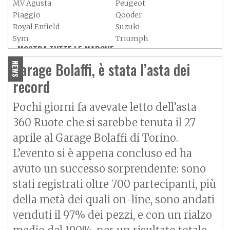
MV Agusta
Peugeot
Piaggio
Qooder
Royal Enfield
Suzuki
Sym
Triumph
MOSTRA TUTTE LE MARCHE »
Vespa
Yamaha
Adiva
Adly
Garage Bolaffi, è stata l’asta dei
NEWS
Aeon
Aspes
record
Axy
Baotian
Pochi giorni fa avevate letto dell’asta
360 Ruote che si sarebbe tenuta il 27
aprile al Garage Bolaffi di Torino.
L’evento si è appena concluso ed ha
avuto un successo sorprendente: sono
stati registrati oltre 700 partecipanti, più
della metà dei quali on-line, sono andati
venduti il 97% dei pezzi, e con un rialzo