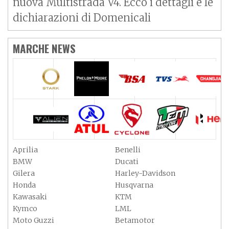
nuova Multistrada V4. Ecco i dettagli e le
dichiarazioni di Domenicali
MARCHE NEWS
Aprilia
Benelli
BMW
Ducati
Gilera
Harley-Davidson
Honda
Husqvarna
Kawasaki
KTM
Kymco
LML
Moto Guzzi
Betamotor