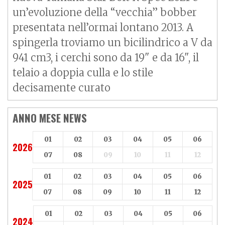
un’evoluzione della “vecchia” bobber
presentata nell’ormai lontano 2013. A
spingerla troviamo un bicilindrico a V da
941 cm3, i cerchi sono da 19" e da 16", il
telaio a doppia culla e lo stile
decisamente curato
ANNO MESE NEWS
01
02
03
04
05
06
2026
07
08
09
10
11
12
01
02
03
04
05
06
2025
07
08
09
10
11
12
01
02
03
04
05
06
2024