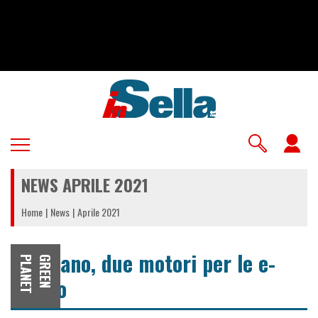
Salta
al
contenuto
principale
U
a
NEWS APRILE 2021
m
Home
News
Aprile 2021
Shimano, due motori per le e-
T
G
R
E
E
N
P
L
A
N
E
cargo