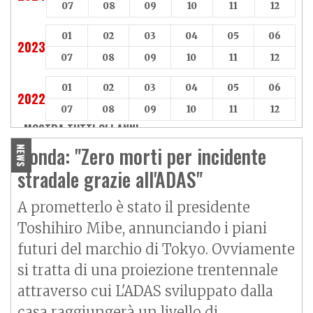
07
08
09
10
11
12
01
02
03
04
05
06
2023
07
08
09
10
11
12
01
02
03
04
05
06
2022
07
08
09
10
11
12
MOSTRA TUTTI GLI ANNI »
Honda: "Zero morti per incidente
NEWS
stradale grazie all'ADAS"
A prometterlo è stato il presidente
Toshihiro Mibe, annunciando i piani
futuri del marchio di Tokyo. Ovviamente
si tratta di una proiezione trentennale
attraverso cui L'ADAS sviluppato dalla
casa raggiungerà un livello di