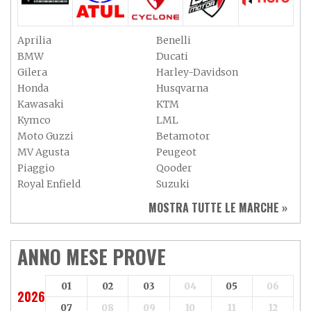
Aprilia
Benelli
BMW
Ducati
Gilera
Harley-Davidson
Honda
Husqvarna
Kawasaki
KTM
Kymco
LML
Moto Guzzi
Betamotor
MV Agusta
Peugeot
Piaggio
Qooder
Royal Enfield
Suzuki
Sym
Triumph
MOSTRA TUTTE LE MARCHE »
Vespa
Yamaha
Adiva
Adly
Aeon
Aspes
ANNO MESE PROVE
Axy
Baotian
01
02
03
04
05
06
2026
07
08
09
10
11
12