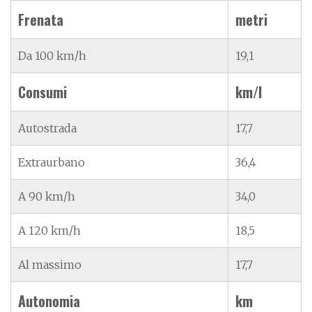
Frenata
metri
Da 100 km/h
19,1
Consumi
km/l
Autostrada
17,7
Extraurbano
36,4
A 90 km/h
34,0
A 120 km/h
18,5
Al massimo
17,7
Autonomia
km