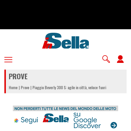
Salta
al
contenuto
principale
U
a
PROVE
m
Home
Prove
Piaggio Beverly 300 S: agile in città, veloce fuori