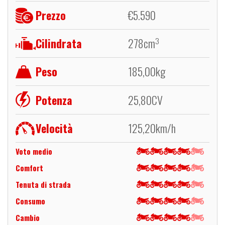
Prezzo
€
5.590
Cilindrata
278
cm
3
Peso
185,00
kg
Potenza
25,80
CV
Velocità
125,20
km/h
Voto medio
Comfort
Tenuta di strada
Consumo
Cambio