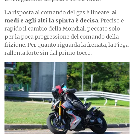
La risposta al comando del gas è lineare:
ai
medi e agli alti la spinta è decisa
. Preciso e
rapido il cambio della Mondial, peccato solo
per la poca progressione del comando della
frizione. Per quanto riguarda la frenata, la Piega
rallenta forte sin dal primo tocco.
I
m
a
g
e