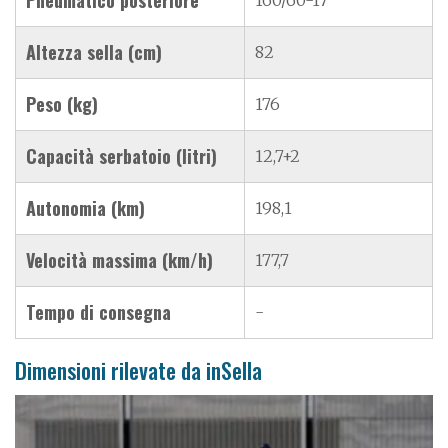
Altezza sella (cm)
82
Peso (kg)
176
Capacità serbatoio (litri)
12,7+2
Autonomia (km)
198,1
Velocità massima (km/h)
177,7
Tempo di consegna
-
Dimensioni rilevate da inSella