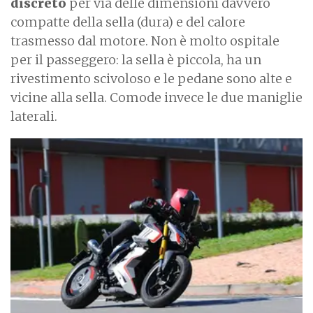
discreto
per via delle dimensioni davvero
compatte della sella (dura) e del calore
trasmesso dal motore. Non è molto ospitale
per il passeggero: la sella è piccola, ha un
rivestimento scivoloso e le pedane sono alte e
vicine alla sella. Comode invece le due maniglie
laterali.
I
m
a
g
e