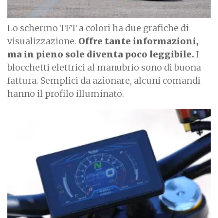
Lo schermo TFT a colori ha due grafiche di
visualizzazione.
Offre tante informazioni,
ma in pieno sole diventa poco leggibile.
I
blocchetti elettrici al manubrio sono di buona
fattura. Semplici da azionare, alcuni comandi
hanno il profilo illuminato.
I
m
a
g
e