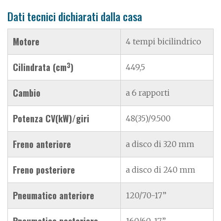
Dati tecnici dichiarati dalla casa
Motore
4 tempi bicilindrico
3
Cilindrata (cm
)
449,5
Cambio
a 6 rapporti
Potenza CV(kW)/giri
48(35)/9.500
Freno anteriore
a disco di 320 mm
Freno posteriore
a disco di 240 mm
Pneumatico anteriore
120/70-17”
Pneumatico posteriore
160/60-17”