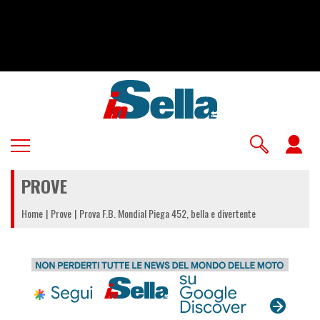
Salta
al
contenuto
principale
U
a
PROVE
m
Home
Prove
Prova F.B. Mondial Piega 452, bella e divertente