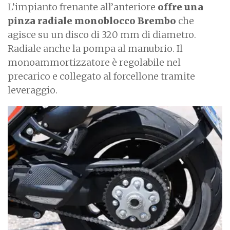
L’impianto frenante all’anteriore
offre una
pinza radiale monoblocco Brembo
che
agisce su un disco di 320 mm di diametro.
Radiale anche la pompa al manubrio. Il
monoammortizzatore è regolabile nel
precarico e collegato al forcellone tramite
leveraggio.
I
m
a
g
e