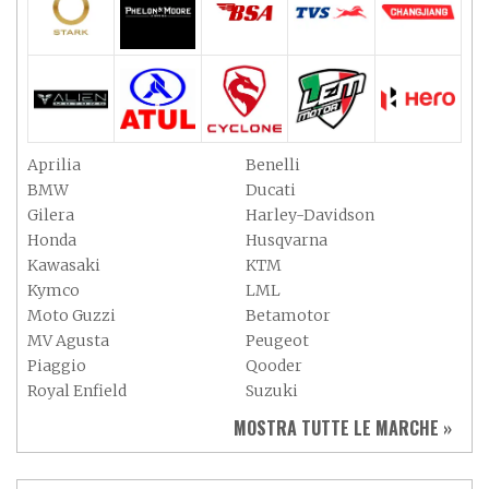
Aprilia
Benelli
BMW
Ducati
Gilera
Harley-Davidson
Honda
Husqvarna
Kawasaki
KTM
Kymco
LML
Moto Guzzi
Betamotor
MV Agusta
Peugeot
Piaggio
Qooder
Royal Enfield
Suzuki
Sym
Triumph
MOSTRA TUTTE LE MARCHE »
Vespa
Yamaha
Adiva
Adly