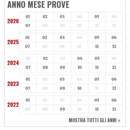
Aeon
Aspes
ANNO MESE PROVE
Axy
Baotian
01
02
03
04
05
06
2026
07
08
09
10
11
12
01
02
03
04
05
06
2025
07
08
09
10
11
12
01
02
03
04
05
06
2024
07
08
09
10
11
12
01
02
03
04
05
06
2023
07
08
09
10
11
12
01
02
03
04
05
06
2022
07
08
09
10
11
12
MOSTRA TUTTI GLI ANNI »