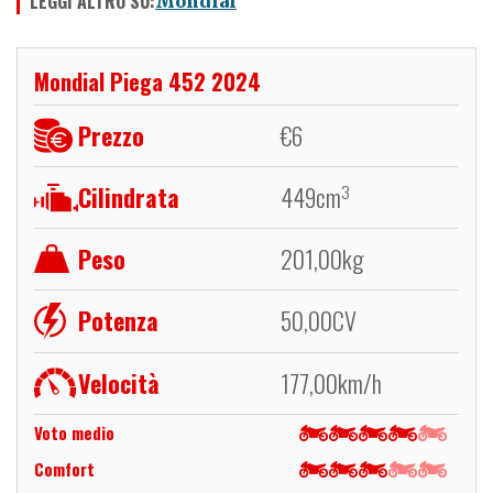
LEGGI ALTRO SU:
Mondial
Mondial Piega 452 2024
Prezzo
€
6
Cilindrata
449
cm
3
Peso
201,00
kg
Potenza
50,00
CV
Velocità
177,00
km/h
Voto medio
Comfort