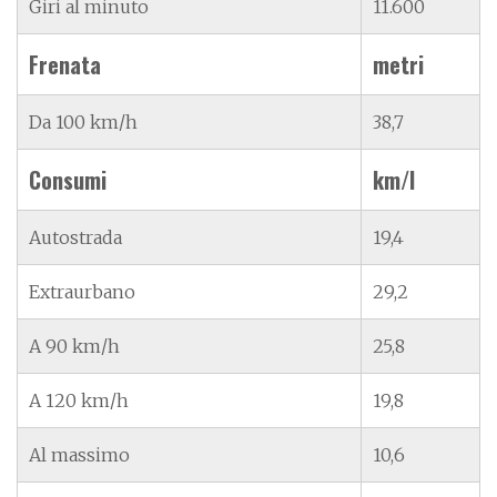
Giri al minuto
11.600
Frenata
metri
Da 100 km/h
38,7
Consumi
km/l
Autostrada
19,4
Extraurbano
29,2
A 90 km/h
25,8
A 120 km/h
19,8
Al massimo
10,6