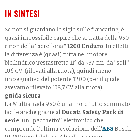
IN SINTESI
Se non si guardano le sigle sulle fiancatine, è
quasi impossibile capire che si tratta della 950
e non della “sorellona
” 1200 Enduro
. In effetti
la differenza è (quasi) tutta nel motore
bicilindrico Testastretta 11° da 937 cm
da “soli”
3
106 CV (rilevati alla ruota), quindi meno
impegnativo del potente 1200 (per il quale
avevamo rilevato 138,7 CV alla ruota).
guida sicura
La Multistrada 950 è una moto tutto sommato
facile anche grazie al
Ducati Safety Pack di
serie
: un “pacchetto” elettronico che
comprende l’ultima evoluzione dell’
ABS
Bosch
9.1 MP (regolabile su 3 livelli, ma non