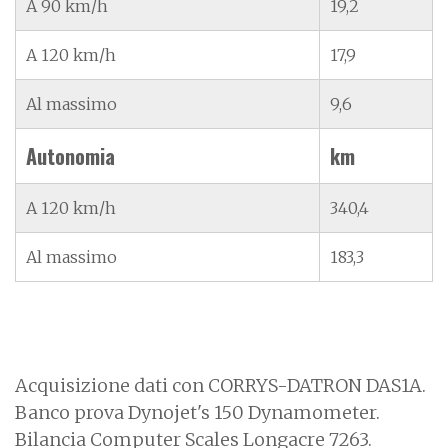
A 90 km/h
19,2
A 120 km/h
17,9
Al massimo
9,6
Autonomia
km
A 120 km/h
340,4
Al massimo
183,3
Acquisizione dati con CORRYS-DATRON DAS1A.
Banco prova Dynojet's 150 Dynamometer.
Bilancia Computer Scales Longacre 7263.