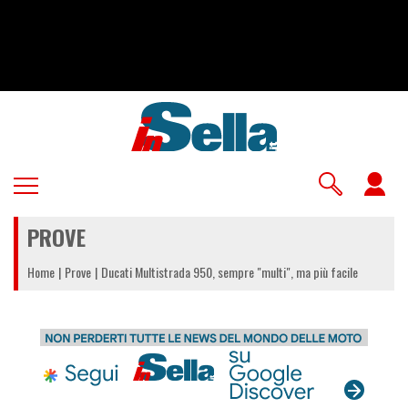
Salta
al
contenuto
principale
U
a
PROVE
m
Home
Prove
Ducati Multistrada 950, sempre "multi", ma più facile