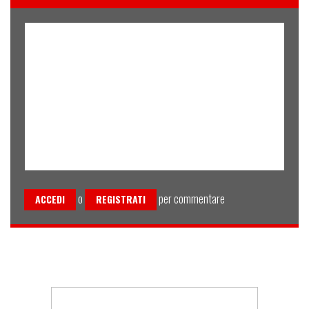
o
per commentare
ACCEDI
REGISTRATI