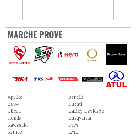
MARCHE PROVE
Aprilia
Benelli
BMW
Ducati
Gilera
Harley-Davidson
Honda
Husqvarna
Kawasaki
KTM
Kymco
LML