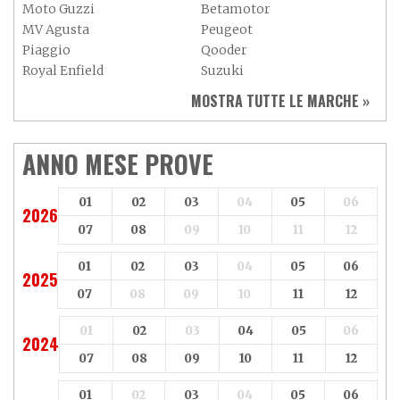
Moto Guzzi
Betamotor
MV Agusta
Peugeot
Piaggio
Qooder
Royal Enfield
Suzuki
Sym
Triumph
MOSTRA TUTTE LE MARCHE »
Vespa
Yamaha
Adiva
Adly
Aeon
Aspes
ANNO MESE PROVE
Axy
Baotian
01
02
03
04
05
06
2026
07
08
09
10
11
12
01
02
03
04
05
06
2025
07
08
09
10
11
12
01
02
03
04
05
06
2024
07
08
09
10
11
12
01
02
03
04
05
06