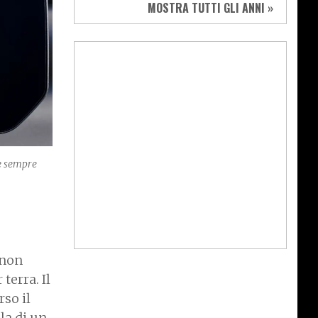
MOSTRA TUTTI GLI ANNI »
 è sempre
 non
terra. Il
rso il
la di un