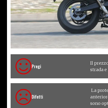
€ 10.200
Il prezzo
Pregi
strada e
La prote
Difetti
anterior
sono opt