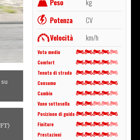
Peso
kg
Potenza
CV
Velocità
km/h
Voto medio
Comfort
Tenuta di strada
a su
Consumo
Cambio
Vano sottosella
Posizione di guida
Finiture
TFT)
Prestazioni