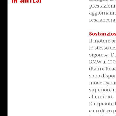
prestazioni 
aggiornament
resa ancora
Sostanzio
Il motore bi
lo stesso de
vigorosa. L
BMW al 100%
(Rain e Roa
sono disponi
mode Dynami
superiore in
alluminio.
L'impianto 
e un disco 