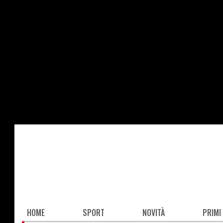
Salta
al
contenuto
principale
Main
HOME
SPORT
NOVITÀ
PRIMI
navigation