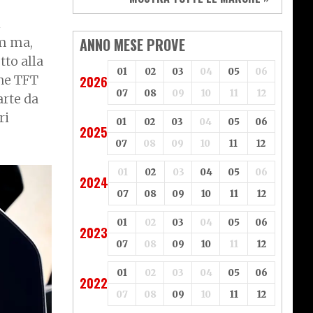
Vespa
Yamaha
i
Adiva
Adly
Aeon
Aspes
ANNO MESE PROVE
cm ma,
Axy
Baotian
to alla
01
02
03
04
05
06
one TFT
2026
07
08
09
10
11
12
arte da
ri
01
02
03
04
05
06
2025
07
08
09
10
11
12
01
02
03
04
05
06
2024
07
08
09
10
11
12
01
02
03
04
05
06
2023
07
08
09
10
11
12
01
02
03
04
05
06
2022
07
08
09
10
11
12