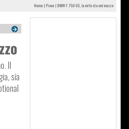
Home
Prove
BMW F 750 GS, la virtù sta nel mezzo
zzo
. Il
ia, sia
ptional