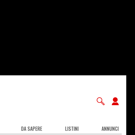
User
accou
men
DA SAPERE
LISTINI
ANNUNCI