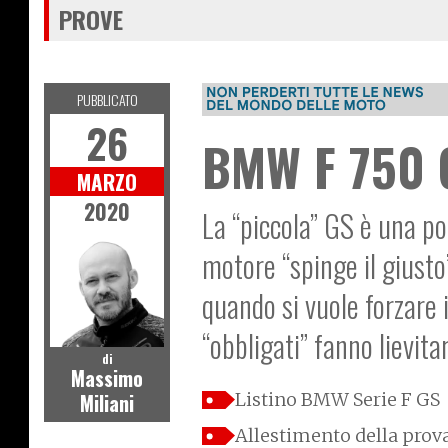
PROVE
PUBBLICATO
26
BMW F 750 G
MARZO
2020
La “piccola” GS è una po
motore “spinge il giusto
quando si vuole forzare 
“obbligati” fanno lievitar
di
Massimo
Miliani
Listino BMW Serie F GS
Allestimento della prov