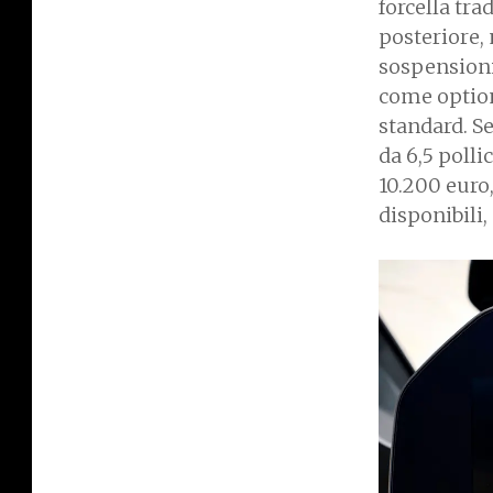
forcella tr
posteriore, 
sospensioni 
come option
standard. S
da 6,5 polli
10.200 euro,
disponibili,