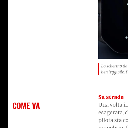
Lo schermo da b
ben leggibile. 
Su strada
COME VA
Una volta in
esagerata, c
pilota sta c
manubrio. Il