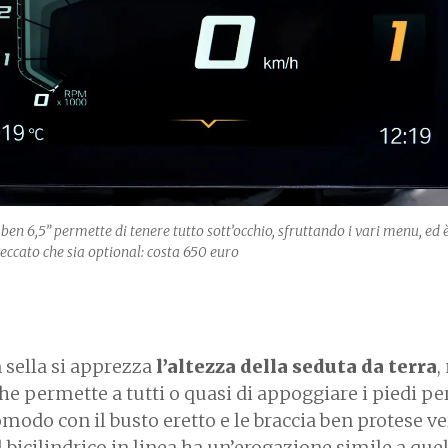
en 6,5” permette di tenere tutto sott’occhio, sfruttando i vari menu, ed
Peccato che sia optional: costa 650 euro
 sella si apprezza
l’altezza della seduta da terra
,
he permette a tutti o quasi di appoggiare i piedi per 
omodo con il busto eretto e le braccia ben protese ve
 bicilindrico in linea ha un’erogazione simile a quel