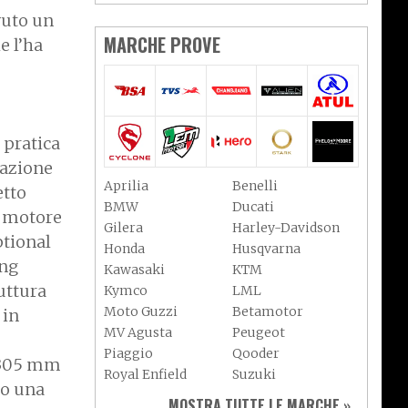
vuto un
MARCHE PROVE
e l’ha
n pratica
gazione
Aprilia
Benelli
etto
BMW
Ducati
e motore
Gilera
Harley-Davidson
ptional
Honda
Husqvarna
ing
Kawasaki
KTM
uttura
Kymco
LML
Moto Guzzi
Betamotor
 in
MV Agusta
Peugeot
Piaggio
Qooder
a 305 mm
Royal Enfield
Suzuki
mo una
Sym
Triumph
MOSTRA TUTTE LE MARCHE »