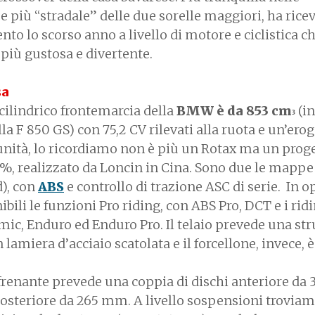
e più “stradale” delle due sorelle maggiori, ha rice
o lo scorso anno a livello di motore e ciclistica ch
 più gustosa e divertente.
sa
cilindrico frontemarcia della
BMW è da 853 cm
(i
3
lla F 850 GS) con 75,2 CV rilevati alla ruota e un’ero
’unità, lo ricordiamo non è più un Rotax ma un prog
, realizzato da Loncin in Cina. Sono due le mapp
d), con
ABS
e controllo di trazione ASC di serie. In o
bili le funzioni Pro riding, con ABS Pro, DCT e i rid
c, Enduro ed Enduro Pro. Il telaio prevede una str
 lamiera d’acciaio scatolata e il forcellone, invece, è
frenante prevede una coppia di dischi anteriore d
posteriore da 265 mm. A livello sospensioni trovia