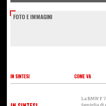
FOTO E IMMAGINI
IN SINTESI
COME VA
La BMW F 750
IN SINTESI
famiglia di 