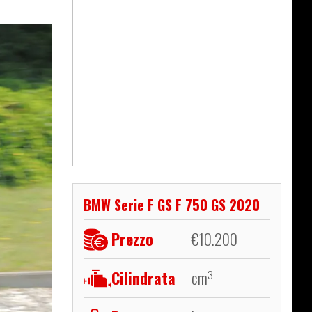
BMW Serie F GS F 750 GS 2020
Prezzo
€
10.200
Cilindrata
cm
3