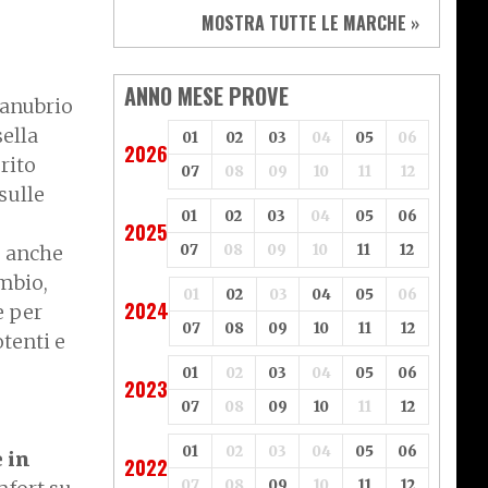
Sym
Triumph
MOSTRA TUTTE LE MARCHE »
Vespa
Yamaha
Adiva
Adly
Aeon
Aspes
ANNO MESE PROVE
 manubrio
Axy
Baotian
sella
01
02
03
04
05
06
2026
rito
07
08
09
10
11
12
sulle
01
02
03
04
05
06
2025
e anche
07
08
09
10
11
12
ambio,
01
02
03
04
05
06
2024
e per
07
08
09
10
11
12
otenti e
01
02
03
04
05
06
2023
07
08
09
10
11
12
01
02
03
04
05
06
e in
2022
07
08
09
10
11
12