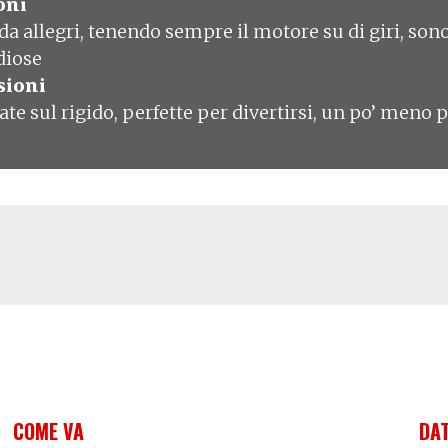
oni
ida allegri, tenendo sempre il motore su di giri, son
idiose
sioni
ate sul rigido, perfette per divertirsi, un po’ meno p
COME VA
DAT