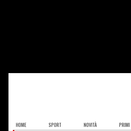
Salta
al
contenuto
principale
Main
HOME
SPORT
NOVITÀ
PRIMI
navigation