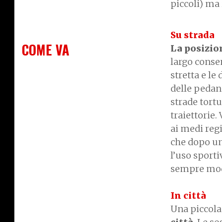
piccoli) ma 
Su strada
COME VA
La posizio
largo consen
stretta e l
delle pedane
strade tortu
traiettorie.
ai medi reg
che dopo un
l’uso sporti
sempre mod
In città
Una piccola