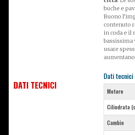
città
. Le s
buche e pav
Buono l’imp
contenuto r
in coda e il
bassissima v
usare spesso
aumentano l
Dati tecnici
DATI TECNICI
Motore
Cilindrata 
Cambio