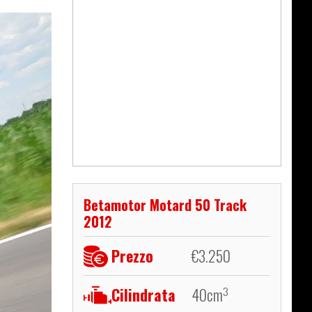
Betamotor Motard 50 Track
2012
Prezzo
€
3.250
Cilindrata
40
cm
3