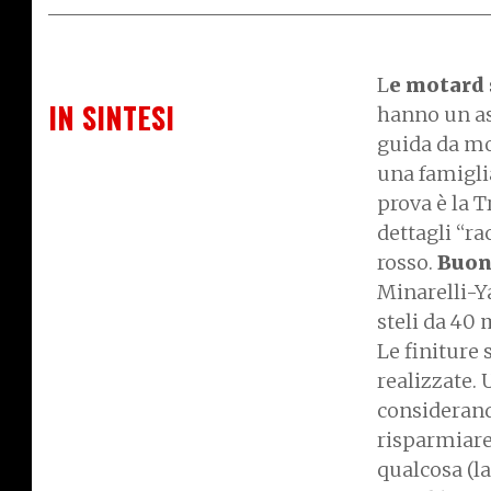
L
e motard 
IN SINTESI
hanno un as
guida da mot
una famiglia
prova è la T
dettagli “ra
rosso.
Buona
Minarelli-Ya
steli da 40
Le finiture 
realizzate. 
considerand
risparmiare 
qualcosa (la