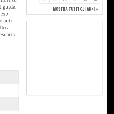
mfort su
i guida.
MOSTRA TUTTI GLI ANNI »
peso
e auto
llo a
cessario