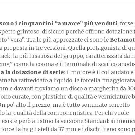
sono i cinquantini “a marce” più venduti
, fors
petto grintoso, di sicuro perché offrono dotazione 
o “vera”. Tra le più apprezzate ci sono le
Betamot
 proposta in tre versioni. Quella protagonista di q
rack, la più lussuosa del gruppo, caratterizzata da
cing” come la corona e il terminale di scarico anodiz
 la dotazione di serie
: il motore è il collaudato e
maha raffreddato a liquido, la forcella “maggiorata
 mm e davanti troviamo un disco a margherita da 3
sono curate, con plastiche di qualità e verniciature 
Un po’ alto il prezzo, ma è tutto sommato corretto
o la qualità della componentistica. Per chi vuole
esiste però a listino la versione Standard: si rinunc
 forcella ha gli steli da 37 mm e i dischi freno sono 