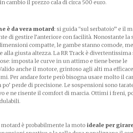
in cambio il prezzo cala di circa 500 euro.
ne è da vera motard
: si guida “sul serbatoio” e il
te di gestire l’anteriore con facilità. Nonostante la 
e dimensioni compatte, le gambe stanno comode, me
 alla giusta altezza. La RR Track è divertentissima 
ose: imposta le curve in un attimo e tiene bene le
 Valido anche il motore, grintoso agli alti ma efficac
imi. Per andare forte però bisogna usare molto il c
 po’ perde di precisione. Le sospensioni sono tarat
vo e ne risente il comfort di marcia. Ottimi i freni, p
ulabili.
 motard è probabilmente la moto
ideale per girar