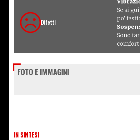
Vibrazi
Se si gu
po’ fast
Difetti
Sospen
Sono tar
comfort
FOTO E IMMAGINI
IN SINTESI