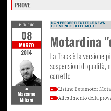
PROVE
PUBBLICATO
08
Motardina "
MARZO
2014
La Track è la versione 
sospensioni di qualità, 
corretto
Listino Betamotor Mota
di
Massimo
Allestimento della prov
Miliani