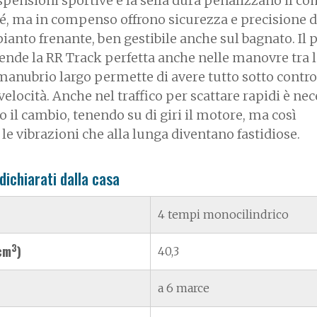
ospensioni sportive e la sella dura penalizzano il co
é, ma in compenso offrono sicurezza e precisione d
ianto frenante, ben gestibile anche sul bagnato. Il 
ende la RR Track perfetta anche nelle manovre tra l
 manubrio largo permette di avere tutto sotto contro
elocità. Anche nel traffico per scattare rapidi è ne
 il cambio, tenendo su di giri il motore, ma così
e vibrazioni che alla lunga diventano fastidiose.
 dichiarati dalla casa
4 tempi monocilindrico
3
(cm
)
40,3
a 6 marce