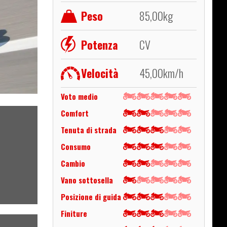
Peso
85,00
kg
Potenza
CV
Velocità
45,00
km/h
Voto medio
Comfort
Tenuta di strada
Consumo
Cambio
Vano sottosella
Posizione di guida
Finiture