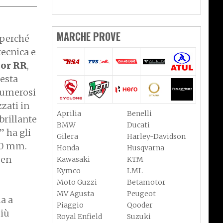
MARCHE PROVE
e perché
tecnica e
or RR
,
uesta
 numerosi
zati in
Aprilia
Benelli
 brillante
BMW
Ducati
” ha gli
Gilera
Harley-Davidson
00 mm.
Honda
Husqvarna
ben
Kawasaki
KTM
Kymco
LML
Moto Guzzi
Betamotor
MV Agusta
Peugeot
ia a
Piaggio
Qooder
più
Royal Enfield
Suzuki