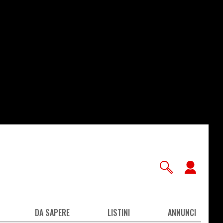
User
accou
men
DA SAPERE
LISTINI
ANNUNCI