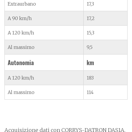
Extraurbano
17,3
A 90 km/h
17,2
A 120 km/h
15,3
Al massimo
9,5
Autonomia
km
A 120 km/h
183
Al massimo
114
Acquisizione dati con CORRYS-DATRON DAS1A.