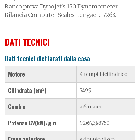
Banco prova Dynojet's 150 Dynamometer.
Bilancia Computer Scales Longacre 7263.
DATI TECNICI
Dati tecnici dichiarati dalla casa
Motore
4 tempi bicilindrico
3
Cilindrata (cm
)
749,9
Cambio
a 6 marce
Potenza CV(kW)/giri
92(67,3)/8750
Freno anteriore
a doppio disco