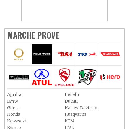
MARCHE PROVE
Aprilia
Benelli
BMW
Ducati
Gilera
Harley-Davidson
Honda
Husqvarna
Kawasaki
KTM
Kymco
LML