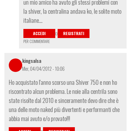
In
un mio amico ha avuto gli stessi problemi con
risposta
la shiver, la centralina andava ko, le solite moto
a
italiane....
A
guardarla
ACCEDI
REGISTRATI
O
dev
PER COMMENTARE
essere
st
di
kingsalsa
Babonzolo
Mer, 04/04/2012 - 10:06
Ho acquistato l'anno scorso una Shiver 750 e non ho
riscontrato alcun problema. Le noie alla centrila sono
state risolte dal 2010 e sinceramente devo dire che è
una delle moto naked più divertenti e performanti che
abbia mai avuto e/o provato!!!