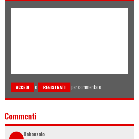
o
per commentare
ACCEDI
REGISTRATI
Commenti
Babonzolo