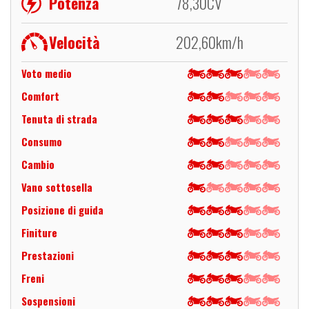
Potenza
78,30
CV
Velocità
202,60
km/h
Voto medio
Comfort
Tenuta di strada
Consumo
Cambio
Vano sottosella
Posizione di guida
Finiture
Prestazioni
Freni
Sospensioni