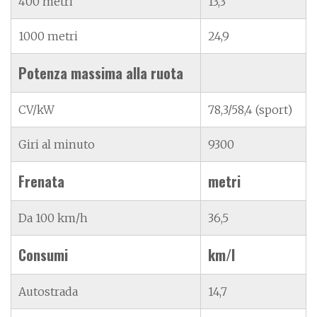
400 metri
13,3
1000 metri
24,9
Potenza massima alla ruota
CV/kW
78,3/58,4 (sport)
Giri al minuto
9300
Frenata
metri
Da 100 km/h
36,5
Consumi
km/l
Autostrada
14,7