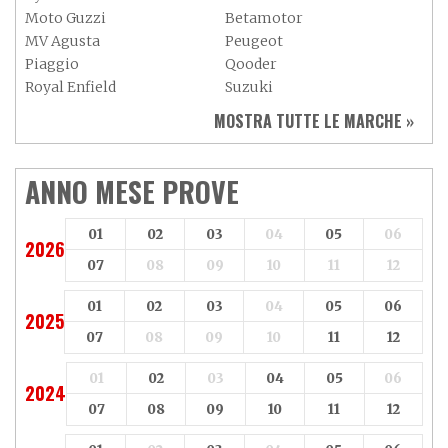
Moto Guzzi
Betamotor
MV Agusta
Peugeot
Piaggio
Qooder
Royal Enfield
Suzuki
Sym
Triumph
MOSTRA TUTTE LE MARCHE »
Vespa
Yamaha
Adiva
Adly
Aeon
Aspes
ANNO MESE PROVE
Axy
Baotian
01
02
03
04
05
06
2026
07
08
09
10
11
12
01
02
03
04
05
06
2025
07
08
09
10
11
12
01
02
03
04
05
06
2024
07
08
09
10
11
12