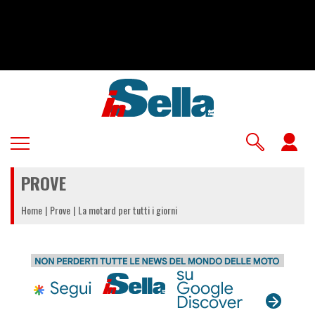
Salta
al
contenuto
principale
U
a
PROVE
m
Home
Prove
La motard per tutti i giorni