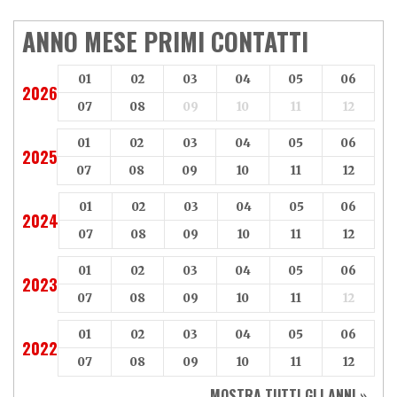
Adiva
Adly
Aeon
Aspes
ANNO MESE PRIMI CONTATTI
Axy
Baotian
01
02
03
04
05
06
2026
07
08
09
10
11
12
01
02
03
04
05
06
2025
07
08
09
10
11
12
01
02
03
04
05
06
2024
07
08
09
10
11
12
01
02
03
04
05
06
2023
07
08
09
10
11
12
01
02
03
04
05
06
2022
07
08
09
10
11
12
MOSTRA TUTTI GLI ANNI »