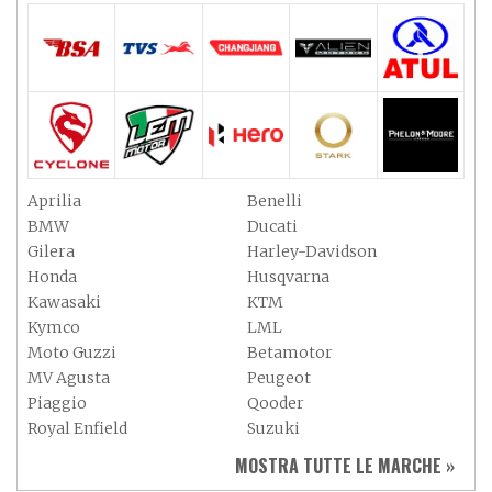
Aprilia
Benelli
BMW
Ducati
Gilera
Harley-Davidson
Honda
Husqvarna
Kawasaki
KTM
Kymco
LML
Moto Guzzi
Betamotor
MV Agusta
Peugeot
Piaggio
Qooder
Royal Enfield
Suzuki
Sym
Triumph
MOSTRA TUTTE LE MARCHE »
Vespa
Yamaha