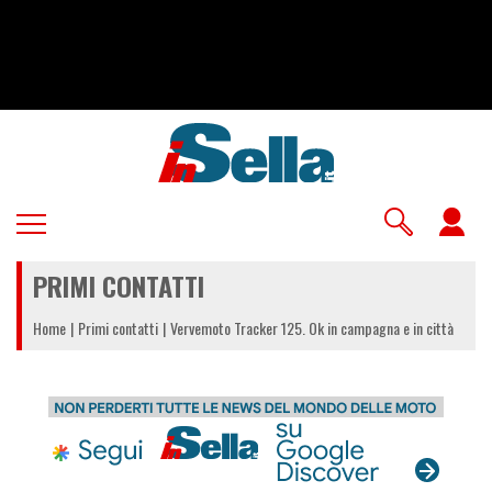
Salta
al
contenuto
principale
U
a
PRIMI CONTATTI
m
Home
Primi contatti
Vervemoto Tracker 125. Ok in campagna e in città