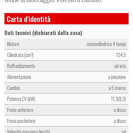
tende al bloccaggio. Preciso il cambio.
Carta d'identità
Dati tecnici (dichiarati dalla casa)
Motore
monocilindrico 4 tempi
Cilindrata (cm
)
124,5
3
Raffreddamento
ad aria
Alimentazione
a iniezione
Cambio
a 5 marce
Potenza CV (kW)
11,3(8,3)
Freno anteriore
a disco
Freno posteriore
a disco
Velocità massima (km/h)
nd