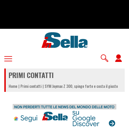
Salta
al
contenuto
principale
U
a
PRIMI CONTATTI
m
Home
Primi contatti
SYM Joymax Z 300, spinge forte e costa il giusto