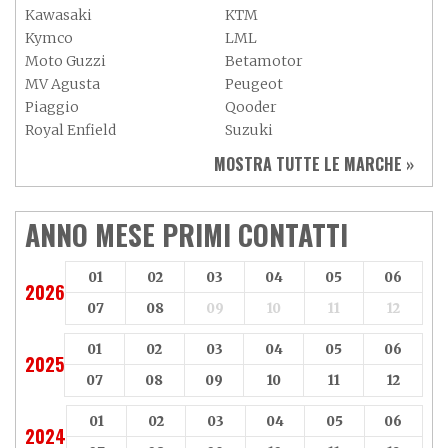
Kawasaki
KTM
Kymco
LML
Moto Guzzi
Betamotor
MV Agusta
Peugeot
Piaggio
Qooder
Royal Enfield
Suzuki
Sym
Triumph
MOSTRA TUTTE LE MARCHE »
Vespa
Yamaha
Adiva
Adly
Aeon
Aspes
ANNO MESE PRIMI CONTATTI
Axy
Baotian
01
02
03
04
05
06
2026
07
08
09
10
11
12
01
02
03
04
05
06
2025
07
08
09
10
11
12
01
02
03
04
05
06
2024