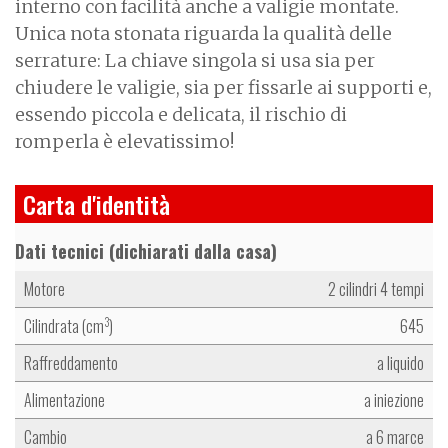
interno con facilità anche a valigie montate.
Unica nota stonata riguarda la qualità delle
serrature: La chiave singola si usa sia per
chiudere le valigie, sia per fissarle ai supporti e,
essendo piccola e delicata, il rischio di
romperla è elevatissimo!
Carta d'identità
Dati tecnici (dichiarati dalla casa)
Motore
2 cilindri 4 tempi
Cilindrata (cm
)
645
3
Raffreddamento
a liquido
Alimentazione
a iniezione
Cambio
a 6 marce