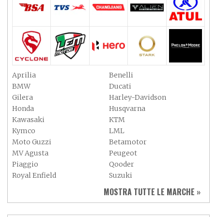
Aprilia
Benelli
BMW
Ducati
Gilera
Harley-Davidson
Honda
Husqvarna
Kawasaki
KTM
Kymco
LML
Moto Guzzi
Betamotor
MV Agusta
Peugeot
Piaggio
Qooder
Royal Enfield
Suzuki
Sym
Triumph
MOSTRA TUTTE LE MARCHE »
Vespa
Yamaha
Adiva
Adly