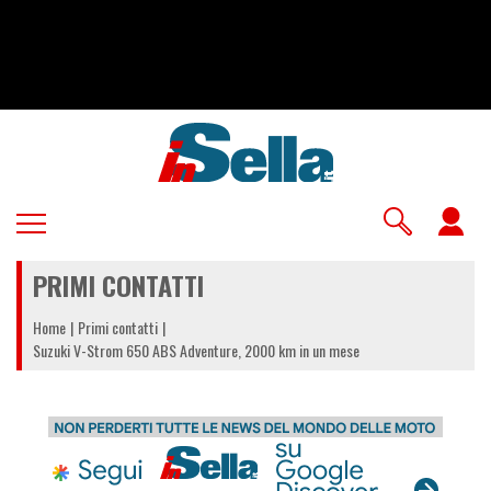
Salta
al
contenuto
principale
U
a
PRIMI CONTATTI
m
Home
Primi contatti
Suzuki V-Strom 650 ABS Adventure, 2000 km in un mese