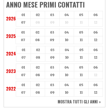
Aeon
Aspes
ANNO MESE PRIMI CONTATTI
Axy
Baotian
01
02
03
04
05
06
2026
07
08
09
10
11
12
01
02
03
04
05
06
2025
07
08
09
10
11
12
01
02
03
04
05
06
2024
07
08
09
10
11
12
01
02
03
04
05
06
2023
07
08
09
10
11
12
01
02
03
04
05
06
2022
07
08
09
10
11
12
MOSTRA TUTTI GLI ANNI »