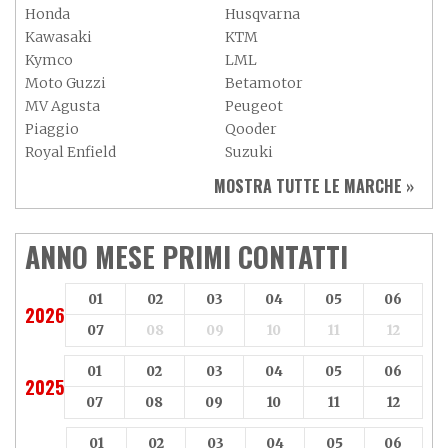
Honda
Husqvarna
Kawasaki
KTM
Kymco
LML
Moto Guzzi
Betamotor
MV Agusta
Peugeot
Piaggio
Qooder
Royal Enfield
Suzuki
Sym
Triumph
MOSTRA TUTTE LE MARCHE »
Vespa
Yamaha
Adiva
Adly
Aeon
Aspes
ANNO MESE PRIMI CONTATTI
Axy
Baotian
01
02
03
04
05
06
2026
07
08
09
10
11
12
01
02
03
04
05
06
2025
07
08
09
10
11
12
01
02
03
04
05
06