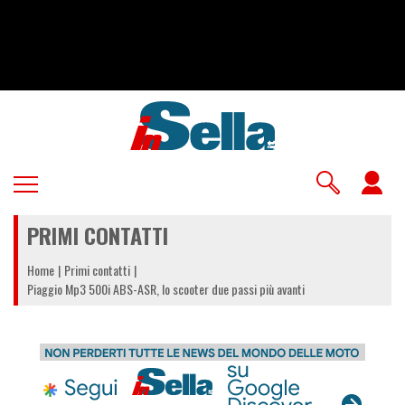
Salta
al
contenuto
principale
U
a
PRIMI CONTATTI
m
Home
Primi contatti
Piaggio Mp3 500i ABS-ASR, lo scooter due passi più avanti