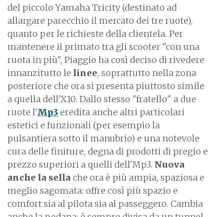
del piccolo Yamaha Tricity (destinato ad
allargare parecchio il mercato dei tre ruote),
quanto per le richieste della clientela. Per
mantenere il primato tra gli scooter "con una
ruota in più", Piaggio ha così deciso di rivedere
innanzitutto le
linee
, soprattutto nella zona
posteriore che ora si presenta piuttosto simile
a quella dell'X10. Dallo stesso "fratello" a due
ruote l'
Mp3
eredita anche altri particolari
estetici e funzionali (per esempio la
pulsantiera sotto il manubrio) e una notevole
cura delle finiture, degna di prodotti di pregio e
prezzo superiori a quelli dell'Mp3.
Nuova
anche la sella
che ora è più ampia, spaziosa e
meglio sagomata: offre così più spazio e
comfort sia al pilota sia al passeggero. Cambia
anche la pedana: è sempre divisa da un tunnel