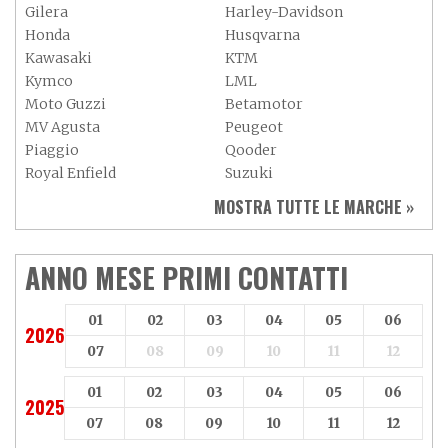
Gilera
Harley-Davidson
Honda
Husqvarna
Kawasaki
KTM
Kymco
LML
Moto Guzzi
Betamotor
MV Agusta
Peugeot
Piaggio
Qooder
Royal Enfield
Suzuki
Sym
Triumph
MOSTRA TUTTE LE MARCHE »
Vespa
Yamaha
Adiva
Adly
Aeon
Aspes
ANNO MESE PRIMI CONTATTI
Axy
Baotian
01
02
03
04
05
06
2026
07
08
09
10
11
12
01
02
03
04
05
06
2025
07
08
09
10
11
12