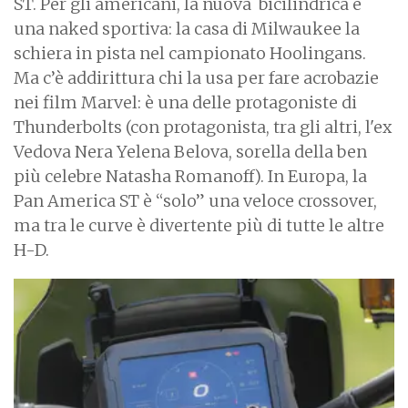
ST. Per gli americani, la nuova bicilindrica è
una naked sportiva: la casa di Milwaukee la
schiera in pista nel campionato Hoolingans.
Ma c’è addirittura chi la usa per fare acrobazie
nei film Marvel: è una delle protagoniste di
Thunderbolts (con protagonista, tra gli altri, l'ex
Vedova Nera Yelena Belova, sorella della ben
più celebre Natasha Romanoff). In Europa, la
Pan America ST è “solo” una veloce crossover,
ma tra le curve è divertente più di tutte le altre
H-D.
I
m
a
g
e