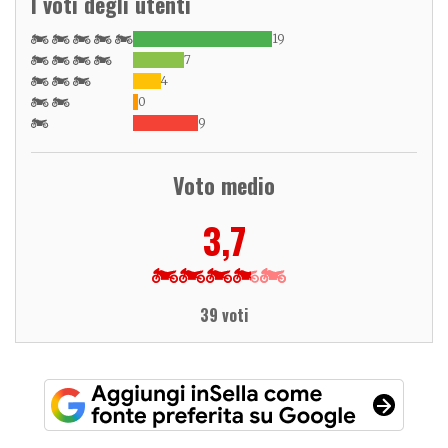
I voti degli utenti
19
7
4
0
9
Voto medio
3,7
39 voti