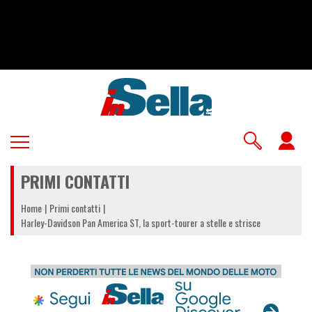
Salta
al
contenuto
principale
U
a
PRIMI CONTATTI
m
Home
Primi contatti
Harley-Davidson Pan America ST, la sport-tourer a stelle e strisce