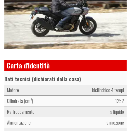
e
Carta d'identità
Dati tecnici (dichiarati dalla casa)
Motore
bicilindrico 4 tempi
Cilindrata (cm
)
1252
3
Raffreddamento
a liquido
Alimentazione
a iniezione