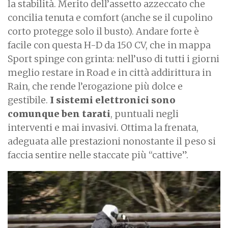
la stabilità. Merito dell’assetto azzeccato che
concilia tenuta e comfort (anche se il cupolino
corto protegge solo il busto). Andare forte è
facile con questa H-D da 150 CV, che in mappa
Sport spinge con grinta: nell’uso di tutti i giorni
meglio restare in Road e in città addirittura in
Rain, che rende l’erogazione più dolce e
gestibile.
I sistemi elettronici sono
comunque ben tarati
, puntuali negli
interventi e mai invasivi. Ottima la frenata,
adeguata alle prestazioni nonostante il peso si
faccia sentire nelle staccate più “cattive”.
I
m
a
g