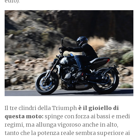
euro).
Il tre clindri della Triumph
è il gioiello di
questa moto:
spinge con forza ai bassi e medi
regimi, ma allunga vigoroso anche in alto,
tanto che la potenza reale sembra superiore ai