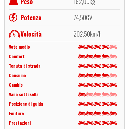
Peso
182,00
kg
Potenza
74,50
CV
Velocità
202,50
km/h
Voto medio
Comfort
Tenuta di strada
Consumo
Cambio
Vano sottosella
Posizione di guida
Finiture
Prestazioni