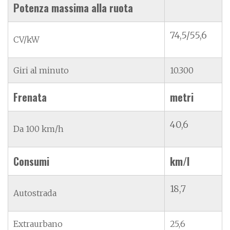
Potenza massima alla ruota
74,5/55,6
CV/kW
Giri al minuto
10.300
Frenata
metri
40,6
Da 100 km/h
Consumi
km/l
18,7
Autostrada
Extraurbano
25,6