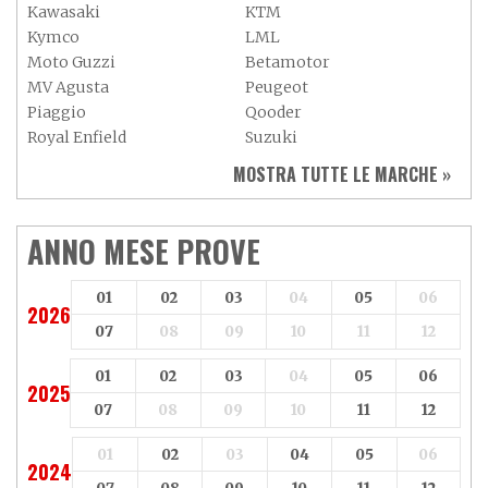
Kawasaki
KTM
Kymco
LML
Moto Guzzi
Betamotor
MV Agusta
Peugeot
Piaggio
Qooder
Royal Enfield
Suzuki
Sym
Triumph
MOSTRA TUTTE LE MARCHE »
Vespa
Yamaha
Adiva
Adly
Aeon
Aspes
ANNO MESE PROVE
Axy
Baotian
01
02
03
04
05
06
2026
07
08
09
10
11
12
01
02
03
04
05
06
2025
07
08
09
10
11
12
01
02
03
04
05
06
2024