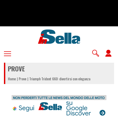
Salta
al
contenuto
principale
U
a
PROVE
m
Home
Prove
Triumph Trident 660: divertirsi con eleganza