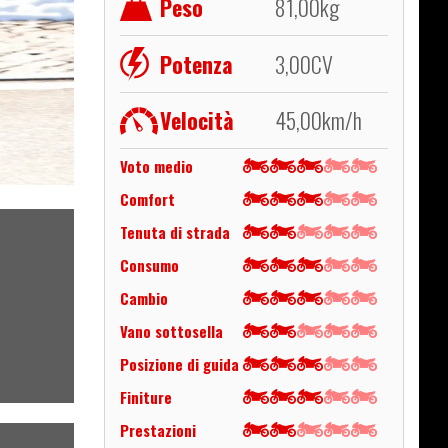
Peso
81,00
kg
Potenza
3,00
CV
Velocità
45,00
km/h
Voto medio
Comfort
Tenuta di strada
Consumo
Cambio
Vano sottosella
Posizione di guida
Finiture
Prestazioni