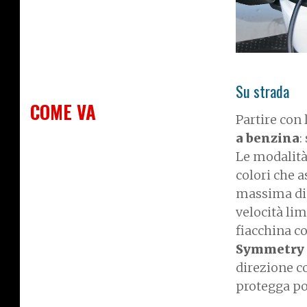
Su strada
COME VA
Partire con l
a benzina
:
Le modalità 
colori che a
massima di 
velocità li
fiacchina co
Symmetry p
direzione c
protegga poc