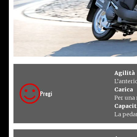
€ 3.250
Agilità
L’anteri
Carica
Pregi
Per una 
Capacit
La pedan