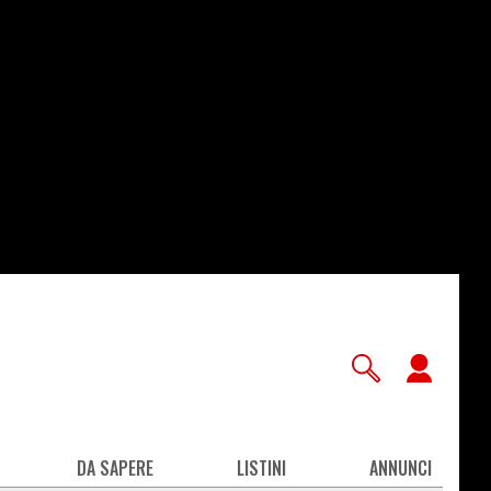
User
accou
men
DA SAPERE
LISTINI
ANNUNCI