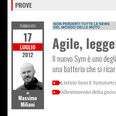
PROVE
PUBBLICATO
17
Agile, legge
LUGLIO
2012
Il nuovo Sym è uno degli
una batteria che si rica
Listino Sym E Symmetr
Allestimento della pro
di
Massimo
Miliani