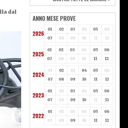
Vespa
Yamaha
Adiva
Adly
la dal
Aeon
Aspes
ANNO MESE PROVE
Axy
Baotian
01
02
03
04
05
06
2026
07
08
09
10
11
12
01
02
03
04
05
06
2025
07
08
09
10
11
12
01
02
03
04
05
06
2024
07
08
09
10
11
12
01
02
03
04
05
06
2023
07
08
09
10
11
12
01
02
03
04
05
06
2022
07
08
09
10
11
12