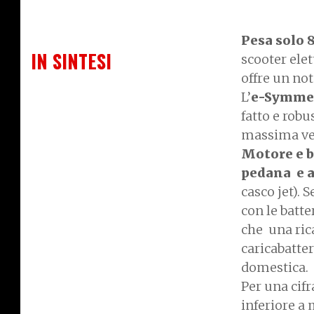
Pesa solo 8
IN SINTESI
scooter elet
offre un no
L’
e-Symme
fatto e rob
massima vel
Motore e b
pedana e a
casco jet).
con le batte
che una rica
caricabatte
domestica.
Per una cif
inferiore a m