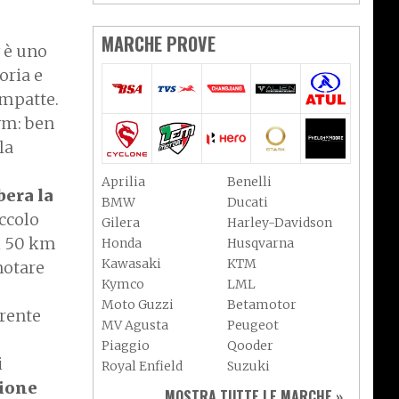
MARCHE PROVE
 è uno
oria e
ompatte.
Sym: ben
la
Aprilia
Benelli
bera la
BMW
Ducati
ccolo
Gilera
Harley-Davidson
di 50 km
Honda
Husqvarna
Kawasaki
KTM
notare
Kymco
LML
Moto Guzzi
Betamotor
rrente
MV Agusta
Peugeot
Piaggio
Qooder
i
Royal Enfield
Suzuki
zione
Sym
Triumph
MOSTRA TUTTE LE MARCHE »