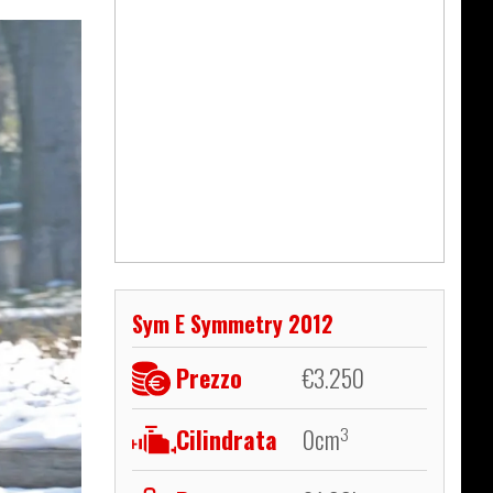
Sym E Symmetry 2012
Prezzo
€
3.250
Cilindrata
0
cm
3