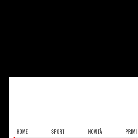
Salta
al
contenuto
principale
Main
HOME
SPORT
NOVITÀ
PRIMI
navigation