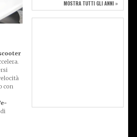
MOSTRA TUTTI GLI ANNI »
scooter
accelera.
rsi
velocità
o con
’e-
 di