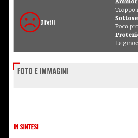
Ammort
Troppo r
Sottose
Difetti
Poco pro
Protez
Le ginoc
FOTO E IMMAGINI
IN SINTESI