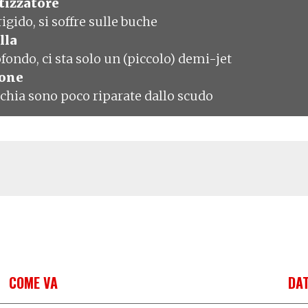
izzatore
igido, si soffre sulle buche
lla
fondo, ci sta solo un (piccolo) demi-jet
ione
chia sono poco riparate dallo scudo
COME VA
DAT