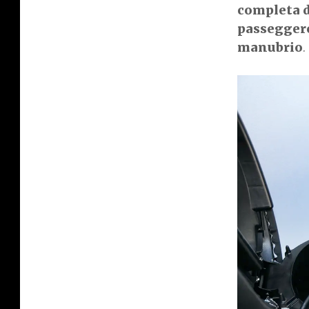
completa d
passeggero
manubrio
.