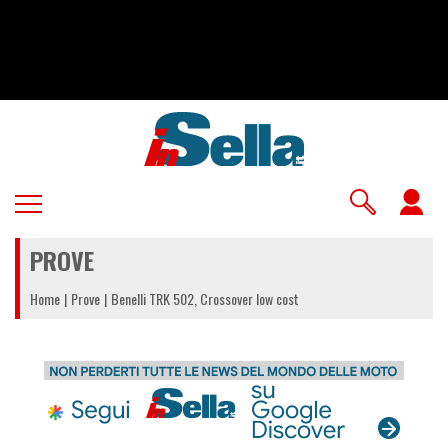
Salta
al
contenuto
principale
U
a
PROVE
m
Home
Prove
Benelli TRK 502, Crossover low cost