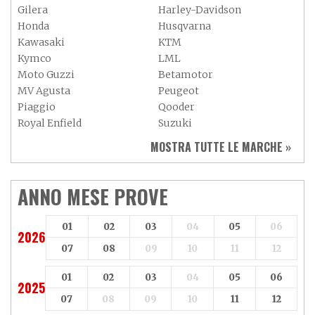
Gilera
Harley-Davidson
Honda
Husqvarna
Kawasaki
KTM
Kymco
LML
Moto Guzzi
Betamotor
MV Agusta
Peugeot
Piaggio
Qooder
Royal Enfield
Suzuki
Sym
Triumph
MOSTRA TUTTE LE MARCHE »
Vespa
Yamaha
Adiva
Adly
Aeon
Aspes
ANNO MESE PROVE
Axy
Baotian
01
02
03
04
05
06
2026
07
08
09
10
11
12
01
02
03
04
05
06
2025
07
08
09
10
11
12