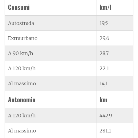
Consumi
km/l
Autostrada
19,5
Extraurbano
29,6
A 90 km/h
28,7
A 120 km/h
22,1
Al massimo
14,1
Autonomia
km
A 120 km/h
442,9
Al massimo
281,1