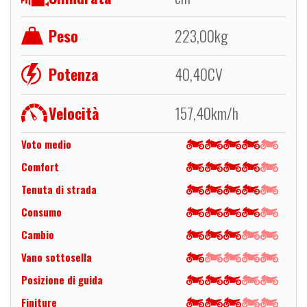
Peso
223,00
kg
Potenza
40,40
CV
Velocità
157,40
km/h
Voto medio
Comfort
Tenuta di strada
Consumo
Cambio
Vano sottosella
Posizione di guida
Finiture