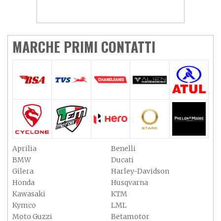
MARCHE PRIMI CONTATTI
Aprilia
Benelli
BMW
Ducati
Gilera
Harley-Davidson
Honda
Husqvarna
Kawasaki
KTM
Kymco
LML
Moto Guzzi
Betamotor