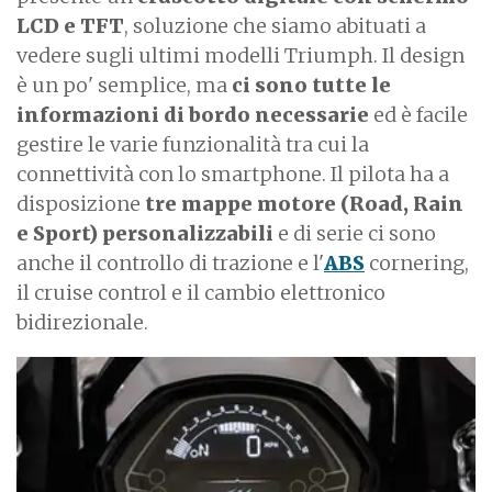
LCD e TFT
, soluzione che siamo abituati a
vedere sugli ultimi modelli Triumph. Il design
è un po' semplice, ma
ci sono tutte le
informazioni di bordo necessarie
ed è facile
gestire le varie funzionalità tra cui la
connettività con lo smartphone. Il pilota ha a
disposizione
tre mappe motore (Road, Rain
e Sport) personalizzabili
e di serie ci sono
anche il controllo di trazione e l'
ABS
cornering,
il cruise control e il cambio elettronico
bidirezionale.
I
m
a
g
e