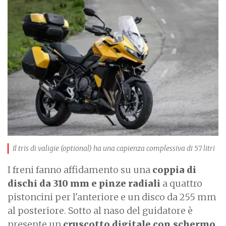
I
m
a
g
e
Il tris di valigie (optional) ha una capienza complessiva di 57 litri
I freni fanno affidamento su una
coppia di
dischi da 310 mm e pinze radiali
a quattro
pistoncini per l'anteriore e un disco da 255 mm
al posteriore. Sotto al naso del guidatore è
presente un
cruscotto digitale con schermo