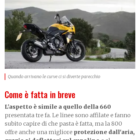
a
g
e
Quando arrivano le curve ci si diverte parecchio
Come è fatta in breve
L'aspetto è simile a quello della 660
presentata tre fa. Le linee sono affilate e fanno
subito capire di che pasta è fatta, ma la 800
offre anche una migliore
protezione dall'aria,