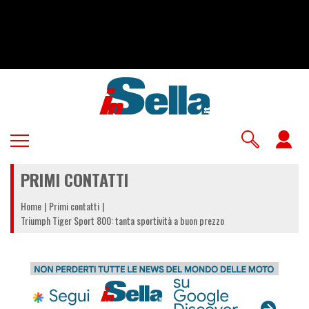
Salta
al
contenuto
principale
U
a
PRIMI CONTATTI
m
Home
Primi contatti
Triumph Tiger Sport 800: tanta sportività a buon prezzo