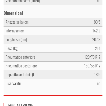
Velocità massima (km/h)
nd
Dimensioni
Altezza sella (cm)
83,5
Interasse (cm)
142,2
Lunghezza (cm)
207,3
Peso (kg)
214
Pneumatico anteriore
120/70 R17
Pneumatico posteriore
180/55 R17
Capacità serbatoio (litri)
18,5
Riserva litri
nd
LEGGI ALTRO SU: