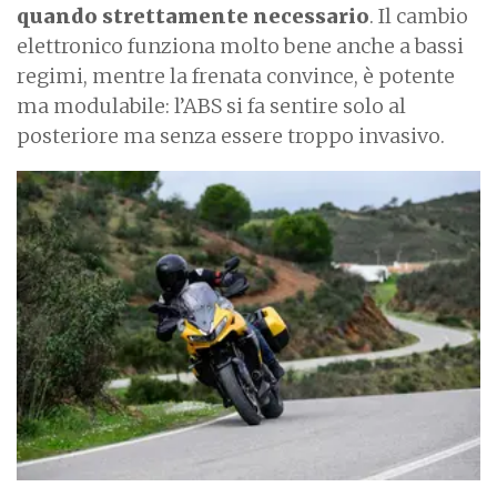
quando strettamente necessario
. Il cambio
elettronico funziona molto bene anche a bassi
regimi, mentre la frenata convince, è potente
ma modulabile: l’ABS si fa sentire solo al
posteriore ma senza essere troppo invasivo.
I
m
a
g
e