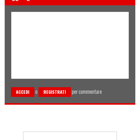
o
per commentare
ACCEDI
REGISTRATI