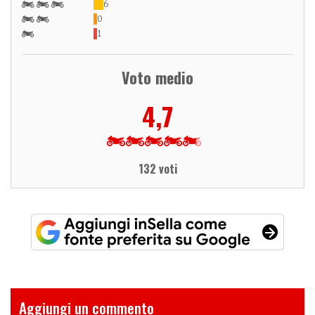
6
0
1
Voto medio
4,7
132 voti
Aggiungi un commento