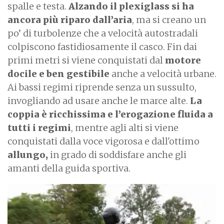
spalle e testa.
Alzando il plexiglass si ha
ancora più riparo dall’aria
, ma si creano un
po’ di turbolenze che a velocità autostradali
colpiscono fastidiosamente il casco. Fin dai
primi metri si viene conquistati dal
motore
docile e ben gestibile
anche a velocità urbane.
Ai bassi regimi riprende senza un sussulto,
invogliando ad usare anche le marce alte.
La
coppia è ricchissima e l’erogazione fluida a
tutti i regimi
, mentre agli alti si viene
conquistati dalla voce vigorosa e dall'ottimo
allungo,
in grado di soddisfare anche gli
amanti della guida sportiva.
I
m
a