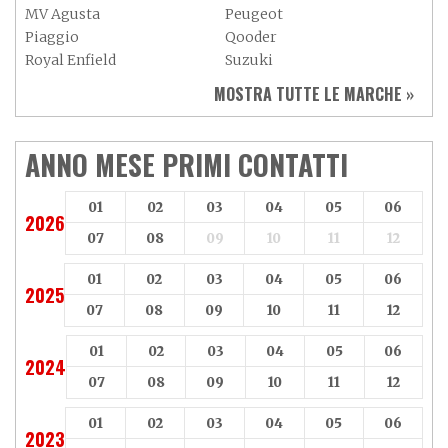
MV Agusta
Peugeot
Piaggio
Qooder
Royal Enfield
Suzuki
Sym
Triumph
MOSTRA TUTTE LE MARCHE »
Vespa
Yamaha
Adiva
Adly
Aeon
Aspes
ANNO MESE PRIMI CONTATTI
Axy
Baotian
01
02
03
04
05
06
2026
07
08
09
10
11
12
01
02
03
04
05
06
2025
07
08
09
10
11
12
01
02
03
04
05
06
2024
07
08
09
10
11
12
01
02
03
04
05
06
2023