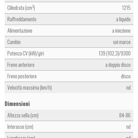
Cilindrata (cm
)
1215
3
Raffreddamento
a liquido
Alimentazione
a iniezione
Cambio
sei marce
Potenza CV (kW)/giri
139 (102,3)/9300
Freno anteriore
a doppio disco
Freno posteriore
disco
Velocità massima (km/h)
nd
Dimensioni
Altezza sella (cm)
84-86
Interasse (cm)
nd
Lunghezza (cm)
nd