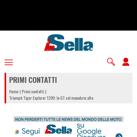
Salta
al
contenuto
principale
U
a
PRIMI CONTATTI
m
Home
Primi contatti
Triumph Tiger Explorer 1200: la GT col manubrio alto