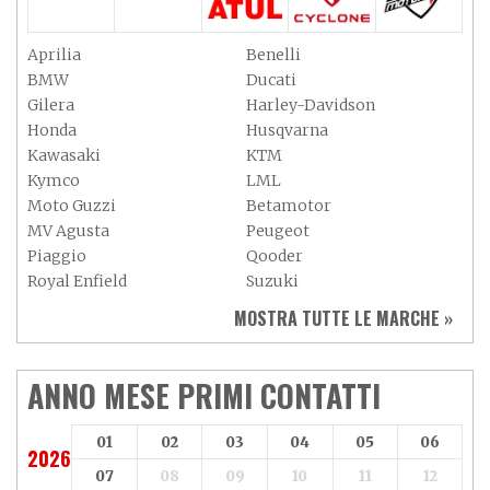
Aprilia
Benelli
BMW
Ducati
Gilera
Harley-Davidson
Honda
Husqvarna
Kawasaki
KTM
Kymco
LML
Moto Guzzi
Betamotor
MV Agusta
Peugeot
Piaggio
Qooder
Royal Enfield
Suzuki
Sym
Triumph
MOSTRA TUTTE LE MARCHE »
Vespa
Yamaha
Adiva
Adly
Aeon
Aspes
ANNO MESE PRIMI CONTATTI
Axy
Baotian
01
02
03
04
05
06
2026
07
08
09
10
11
12