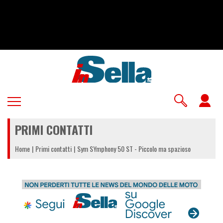
Salta
al
contenuto
principale
U
a
PRIMI CONTATTI
m
Home
Primi contatti
Sym SYmphony 50 ST - Piccolo ma spazioso