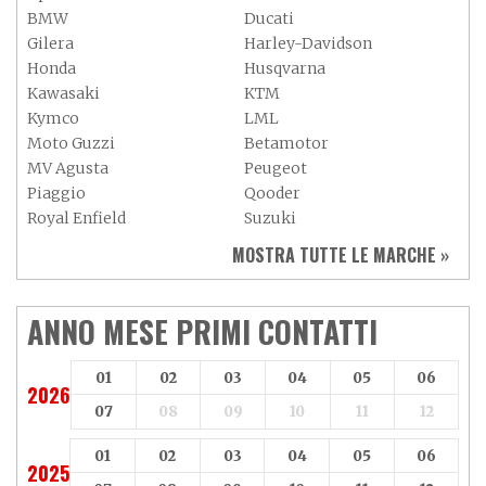
BMW
Ducati
Gilera
Harley-Davidson
Honda
Husqvarna
Kawasaki
KTM
Kymco
LML
Moto Guzzi
Betamotor
MV Agusta
Peugeot
Piaggio
Qooder
Royal Enfield
Suzuki
Sym
Triumph
MOSTRA TUTTE LE MARCHE »
Vespa
Yamaha
Adiva
Adly
Aeon
Aspes
ANNO MESE PRIMI CONTATTI
Axy
Baotian
01
02
03
04
05
06
2026
07
08
09
10
11
12
01
02
03
04
05
06
2025