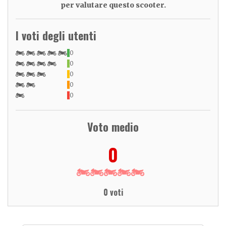
per valutare questo scooter.
I voti degli utenti
0
0
0
0
0
Voto medio
0
0 voti