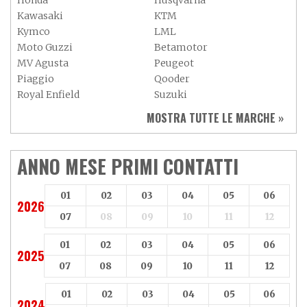
Honda
Husqvarna
Kawasaki
KTM
Kymco
LML
Moto Guzzi
Betamotor
MV Agusta
Peugeot
Piaggio
Qooder
Royal Enfield
Suzuki
Sym
Triumph
MOSTRA TUTTE LE MARCHE »
Vespa
Yamaha
Adiva
Adly
Aeon
Aspes
ANNO MESE PRIMI CONTATTI
Axy
Baotian
01
02
03
04
05
06
2026
07
08
09
10
11
12
01
02
03
04
05
06
2025
07
08
09
10
11
12
01
02
03
04
05
06
2024