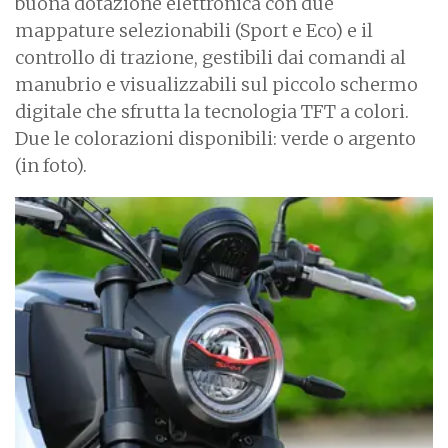
buona dotazione elettronica con due
mappature selezionabili (Sport e Eco) e il
controllo di trazione, gestibili dai comandi al
manubrio e visualizzabili sul piccolo schermo
digitale che sfrutta la tecnologia TFT a colori.
Due le colorazioni disponibili: verde o argento
(in foto).
I
m
a
g
e