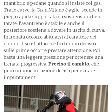
manubrio e pedane quando si insiste col gas.
Tra le curve, la Gran Milano è agile, scende in
piega rapida supportata da sospensioni ben
tarate; l’avantreno è stabile e anche il
posteriore sostiene a dovere in uscita di curva.
In frenata occorre abituarsi al carattere del
doppio disco: l’attacco è fin troppo deciso e
sulle prime occorre prestare attenzione. Poi
basta una leggera pressione per ottenere una
frenata progressiva.
Preciso il cambio
, che
però impone un’azione decisa per evitare
impuntamenti.
I
m
a
g