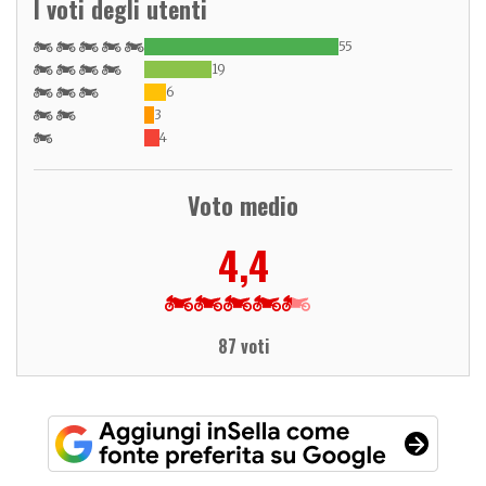
I voti degli utenti
55
19
6
3
4
Voto medio
4,4
87 voti