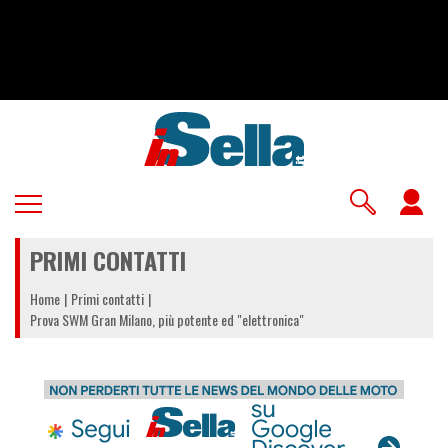
Salta
al
contenuto
principale
U
a
PRIMI CONTATTI
m
Home
Primi contatti
Prova SWM Gran Milano, più potente ed "elettronica"