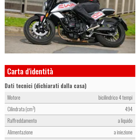
e
Carta d'identità
Dati tecnici (dichiarati dalla casa)
Motore
bicilindrico 4 tempi
Cilindrata (cm
)
494
3
Raffreddamento
a liquido
Alimentazione
a iniezione