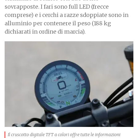
sovrapposte. I fari sono full LED (frecce
comprese) e i cerchi a razze sdoppiate sono in
alluminio per contenere il peso (188 kg
dichiarati in ordine di marcia).
I
m
a
g
e
Il cruscotto digitale TFT a colori offre tutte le informazioni