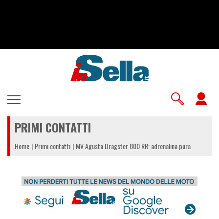
Salta
al
contenuto
principale
U
a
PRIMI CONTATTI
m
Home
Primi contatti
MV Agusta Dragster 800 RR: adrenalina pura