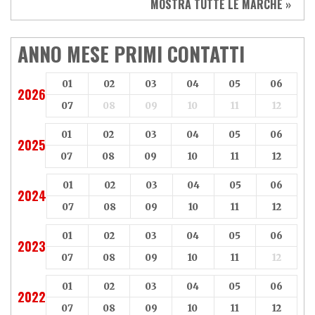
MOSTRA TUTTE LE MARCHE »
Vespa
Yamaha
Adiva
Adly
Aeon
Aspes
ANNO MESE PRIMI CONTATTI
Axy
Baotian
01
02
03
04
05
06
2026
07
08
09
10
11
12
01
02
03
04
05
06
2025
07
08
09
10
11
12
01
02
03
04
05
06
2024
07
08
09
10
11
12
01
02
03
04
05
06
2023
07
08
09
10
11
12
01
02
03
04
05
06
2022
07
08
09
10
11
12