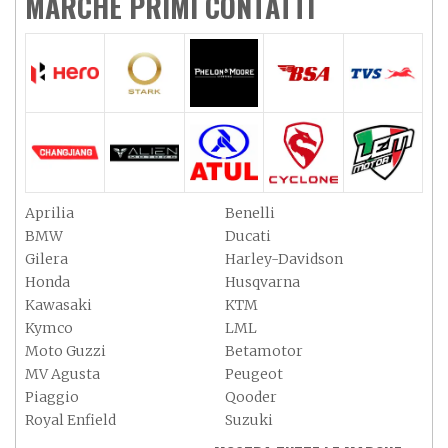
MARCHE PRIMI CONTATTI
Aprilia
Benelli
BMW
Ducati
Gilera
Harley-Davidson
Honda
Husqvarna
Kawasaki
KTM
Kymco
LML
Moto Guzzi
Betamotor
MV Agusta
Peugeot
Piaggio
Qooder
Royal Enfield
Suzuki
Sym
Triumph