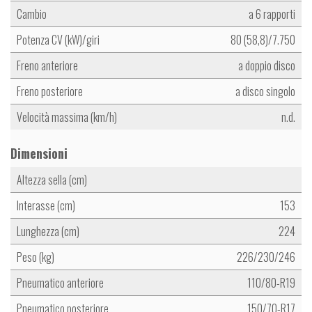
Cambio
a 6 rapporti
Potenza CV (kW)/giri
80 (58,8)/7.750
Freno anteriore
a doppio disco
Freno posteriore
a disco singolo
Velocità massima (km/h)
n.d.
Dimensioni
Altezza sella (cm)
Interasse (cm)
153
Lunghezza (cm)
224
Peso (kg)
226/230/246
Pneumatico anteriore
110/80-R19
Pneumatico posteriore
150/70-R17