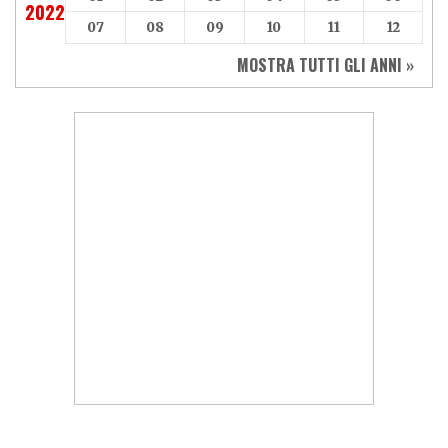
2022
07
08
09
10
11
12
MOSTRA TUTTI GLI ANNI »