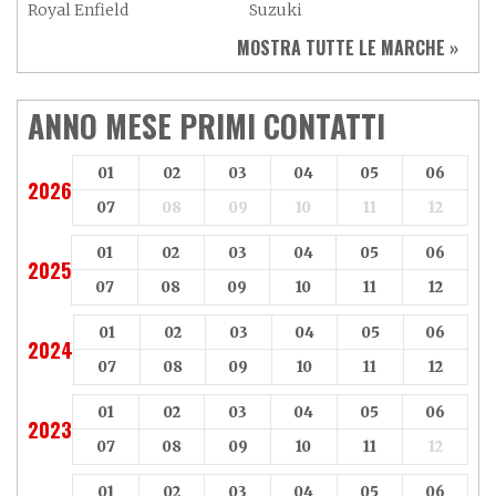
Royal Enfield
Suzuki
Sym
Triumph
MOSTRA TUTTE LE MARCHE »
Vespa
Yamaha
Adiva
Adly
Aeon
Aspes
ANNO MESE PRIMI CONTATTI
Axy
Baotian
01
02
03
04
05
06
2026
07
08
09
10
11
12
01
02
03
04
05
06
2025
07
08
09
10
11
12
01
02
03
04
05
06
2024
07
08
09
10
11
12
01
02
03
04
05
06
2023
07
08
09
10
11
12
01
02
03
04
05
06