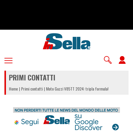
Salta
al
contenuto
principale
U
a
PRIMI CONTATTI
m
Home
Primi contatti
Moto Guzzi V85TT 2024: tripla formula!