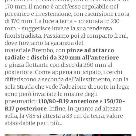
170 mm. Il mono è anch'esso regolabile nel
precarico e in estensione, con escursione ruota
di 170 mm. La luce a terra - misurata in 210
mm - suggerisce invece la sua tendenza
fuoristradista. Passiamo poi al comparto freni,
dove troviamo la garanzia del
materiale Brembo, con
pinze ad attacco
radiale
e
dischi da 320 mm all’anteriore
e pinza flottante con disco da 260 mm al
posteriore. Come appena anticipato, i cerchi
differiscono a seconda dell'allestimento, con la
sola Strada che vede l'adozione di ruote in lega;
sono però invariate le misure degli
pneumatici:
110/80-R19 anteriore
e
150/70-
R17 posteriore
. Infine, in quanto ad altezza
sella, la V85 si attesta a 83 cm da terra, valore
abbordabile per i più...