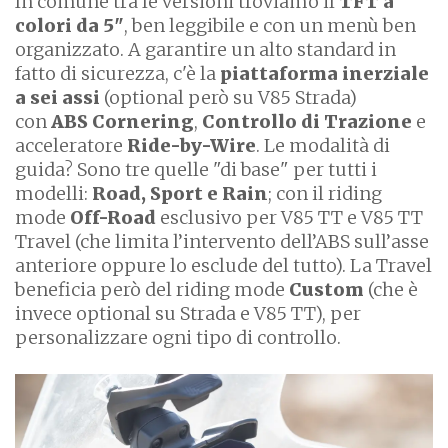
In comune tra le versioni troviamo il
TFT a
colori da 5"
, ben leggibile e con un menù ben
organizzato. A garantire un alto standard in
fatto di sicurezza, c'è la
piattaforma inerziale
a sei assi
(optional però su V85 Strada)
con
ABS Cornering
,
Controllo di Trazione
e
acceleratore
Ride-by-Wire
. Le modalità di
guida? Sono tre quelle "di base" per tutti i
modelli:
Road, Sport e Rain
; con il riding
mode
Off-Road
esclusivo per V85 TT e V85 TT
Travel (che limita l’intervento dell’ABS sull’asse
anteriore oppure lo esclude del tutto). La Travel
beneficia però del riding mode
Custom
(che è
invece optional su Strada e V85 TT), per
personalizzare ogni tipo di controllo.