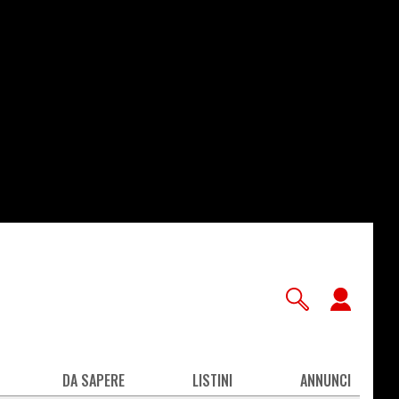
User
accou
men
DA SAPERE
LISTINI
ANNUNCI