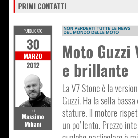
PRIMI CONTATTI
PUBBLICATO
30
Moto Guzzi 
MARZO
e brillante
2012
La V7 Stone è la versio
Guzzi. Ha la sella bassa
stature. Il motore rispet
di
Massimo
un po' lento. Prezzo int
Miliani
qualche particolare è mi