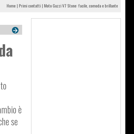
Home
Primi contatti
Moto Guzzi V7 Stone: facile, comoda e brillante
oda
oto
cambio è
che se