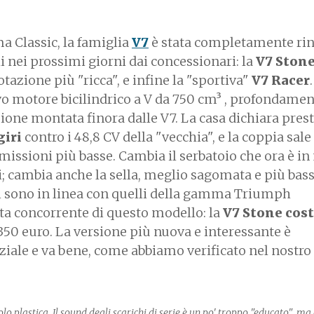
ma Classic, la famiglia
V7
è stata completamente rin
ili nei prossimi giorni dai concessionari: la
V7 Ston
otazione più "ricca", e infine la "sportiva"
V7 Racer
ovo motore bicilindrico a V da 750 cm³ , profondame
sione montata finora dalle V7. La casa dichiara pres
giri
contro i 48,8 CV della "vecchia", e la coppia sale 
issioni più basse. Cambia il serbatoio che ora è in
tri; cambia anche la sella, meglio sagomata e più bas
ezzi sono in linea con quelli della gamma Triumph
tta concorrente di questo modello: la
V7 Stone cost
.350 euro. La versione più nuova e interessante è
ziale e va bene, come abbiamo verificato nel nostr
olo plastica. Il sound degli scarichi di serie è un po' troppo "educato", ma 