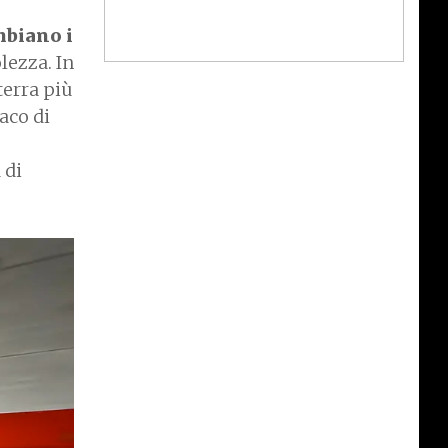
biano i
lezza. In
terra più
paco di
 di