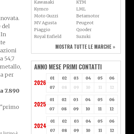
Kawasaki
KTM
Kymco
LML
Moto Guzzi
Betamotor
novata.
MV Agusta
Peugeot
e
del
Piaggio
Qooder
. In
Royal Enfield
Suzuki
nte
Sym
Triumph
MOSTRA TUTTE LE MARCHE »
tazioni
Vespa
Yamaha
Adiva
Adly
a 54,7
Aeon
Aspes
ANNO MESE PRIMI CONTATTI
 metallo,
Axy
Baotian
sa per
01
02
03
04
05
06
2026
07
08
09
10
11
12
a 7.890
01
02
03
04
05
06
2025
o "primo
07
08
09
10
11
12
01
02
03
04
05
06
2024
07
08
09
10
11
12
a listino è