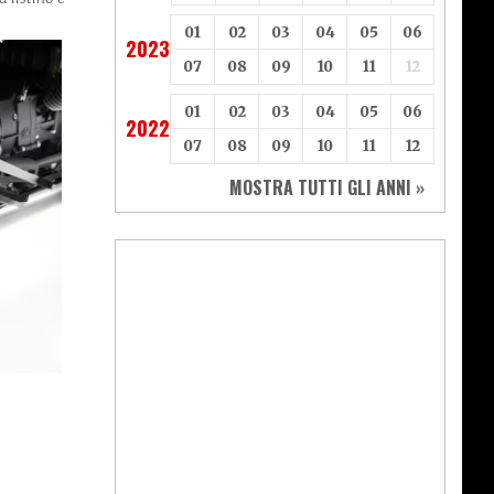
01
02
03
04
05
06
2023
07
08
09
10
11
12
01
02
03
04
05
06
2022
07
08
09
10
11
12
MOSTRA TUTTI GLI ANNI »