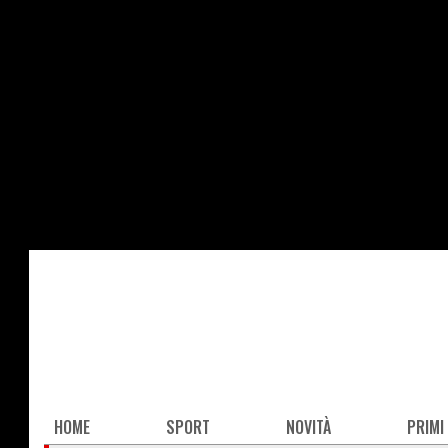
Salta
al
contenuto
principale
Main
HOME
SPORT
NOVITÀ
PRIMI
navigation