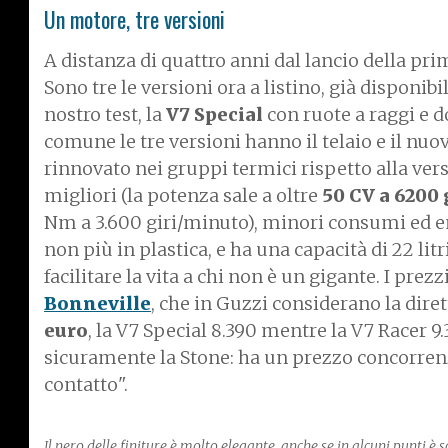
Un motore, tre versioni
A distanza di quattro anni dal lancio della pri
Sono tre le versioni ora a listino, già disponib
nostro test, la
V7 Special
con ruote a raggi e d
comune le tre versioni hanno il telaio e il nu
rinnovato nei gruppi termici rispetto alla ver
migliori (la potenza sale a oltre
50 CV a 6200 
Nm a 3.600 giri/minuto), minori consumi ed em
non più in plastica, e ha una capacità di 22 li
facilitare la vita a chi non è un gigante. I pr
Bonneville
, che in Guzzi considerano la dire
euro
, la V7 Special 8.390 mentre la V7 Racer 9
sicuramente la Stone: ha un prezzo concorren
contatto".
Il nero delle finiture è molto elegante, anche se in alcuni punti è s