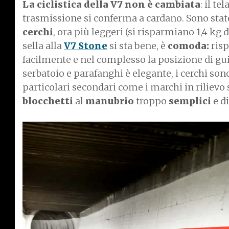
La ciclistica della V7 non è cambiata
: il t
trasmissione si conferma a cardano. Sono state
cerchi
, ora più leggeri (si risparmiano 1,4 kg
sella alla
V7 Stone
si sta bene, è
comoda:
risp
facilmente e nel complesso la posizione di gui
serbatoio e parafanghi è elegante, i cerchi sono
particolari secondari come i marchi in rilievo s
blocchetti
al
manubrio
troppo
semplici
e di