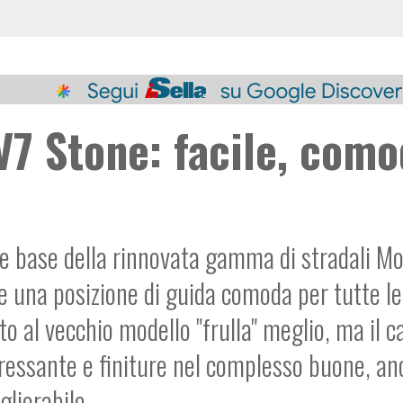
V7 Stone: facile, com
ne base della rinnovata gamma di stradali M
 e una posizione di guida comoda per tutte le
to al vecchio modello "frulla" meglio, ma il 
eressante e finiture nel complesso buone, an
gliorabile