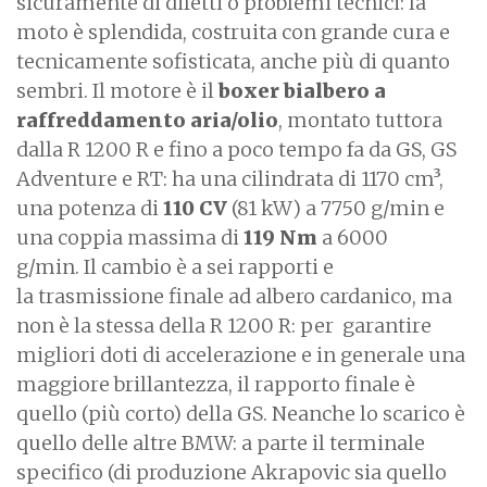
sicuramente di difetti o problemi tecnici: la
moto è splendida, costruita con grande cura e
tecnicamente sofisticata, anche più di quanto
sembri. Il motore è il
boxer bialbero a
raffreddamento aria/olio
, montato tuttora
dalla R 1200 R e fino a poco tempo fa da GS, GS
Adventure e RT: ha una cilindrata di 1170 cm³,
una potenza di
110 CV
(81 kW) a 7750 g/min e
una coppia massima di
119 Nm
a 6000
g/min. Il cambio è a sei rapporti e
la trasmissione finale ad albero cardanico, ma
non è la stessa della R 1200 R: per garantire
migliori doti di accelerazione e in generale una
maggiore brillantezza, il rapporto finale è
quello (più corto) della GS. Neanche lo scarico è
quello delle altre BMW: a parte il terminale
specifico (di produzione Akrapovic sia quello