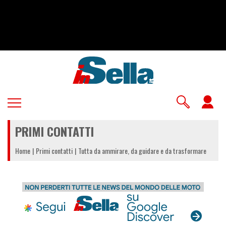
Salta
al
contenuto
principale
U
a
PRIMI CONTATTI
m
Home
Primi contatti
Tutta da ammirare, da guidare e da trasformare