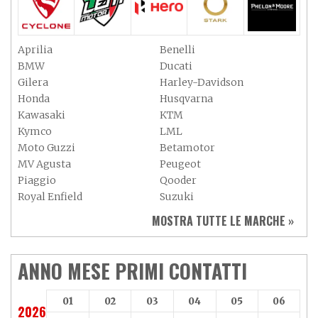
Aprilia
Benelli
BMW
Ducati
Gilera
Harley-Davidson
Honda
Husqvarna
Kawasaki
KTM
Kymco
LML
Moto Guzzi
Betamotor
MV Agusta
Peugeot
Piaggio
Qooder
Royal Enfield
Suzuki
Sym
Triumph
MOSTRA TUTTE LE MARCHE »
Vespa
Yamaha
Adiva
Adly
Aeon
Aspes
ANNO MESE PRIMI CONTATTI
Axy
Baotian
01
02
03
04
05
06
2026