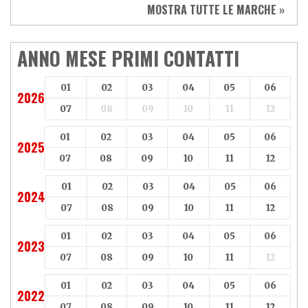
Sym
Triumph
MOSTRA TUTTE LE MARCHE »
Vespa
Yamaha
Adiva
Adly
Aeon
Aspes
ANNO MESE PRIMI CONTATTI
Axy
Baotian
01
02
03
04
05
06
2026
07
08
09
10
11
12
01
02
03
04
05
06
2025
07
08
09
10
11
12
01
02
03
04
05
06
2024
07
08
09
10
11
12
01
02
03
04
05
06
2023
07
08
09
10
11
12
01
02
03
04
05
06
2022
07
08
09
10
11
12