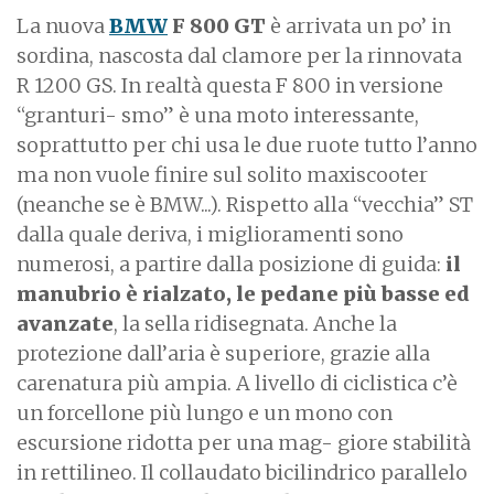
La nuova
BMW
F 800 GT
è arrivata un po’ in
sordina, nascosta dal clamore per la rinnovata
R 1200 GS. In realtà questa F 800 in versione
“granturi- smo” è una moto interessante,
soprattutto per chi usa le due ruote tutto l’anno
ma non vuole finire sul solito maxiscooter
(neanche se è BMW...). Rispetto alla “vecchia” ST
dalla quale deriva, i miglioramenti sono
numerosi, a partire dalla posizione di guida:
il
manubrio è rialzato, le pedane più basse ed
avanzate
, la sella ridisegnata. Anche la
protezione dall’aria è superiore, grazie alla
carenatura più ampia. A livello di ciclistica c’è
un forcellone più lungo e un mono con
escursione ridotta per una mag- giore stabilità
in rettilineo. Il collaudato bicilindrico parallelo