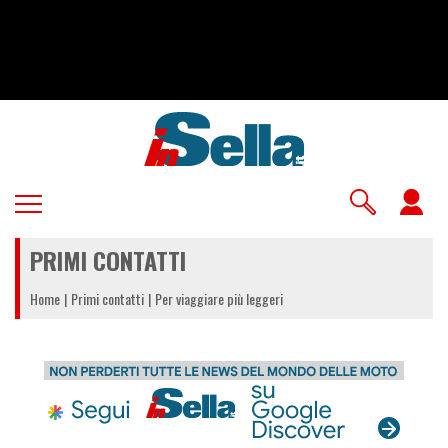
Salta
al
contenuto
principale
U
a
PRIMI CONTATTI
m
Home
Primi contatti
Per viaggiare più leggeri