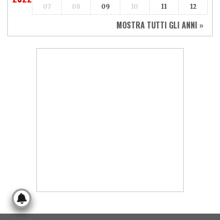
07
08
09
10
11
12
MOSTRA TUTTI GLI ANNI »