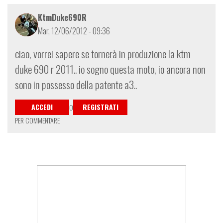
azzel
KtmDuke690R
Mar, 12/06/2012 - 09:36
ciao, vorrei sapere se tornerà in produzione la ktm
duke 690 r 2011.. io sogno questa moto, io ancora non
sono in possesso della patente a3..
ACCEDI
REGISTRATI
O
PER COMMENTARE