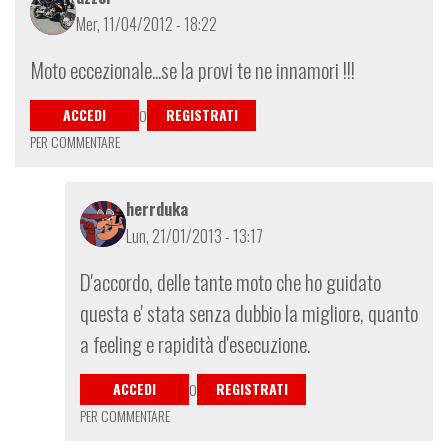
Mer, 11/04/2012 - 18:22
Moto eccezionale...se la provi te ne innamori !!!
ACCEDI
REGISTRATI
O
PER COMMENTARE
herrduka
Lun, 21/01/2013 - 13:17
In
D'accordo, delle tante moto che ho guidato
risposta
questa e' stata senza dubbio la migliore, quanto
a
a feeling e rapidità d'esecuzione.
Moto
eccezionale
ACCEDI
REGISTRATI
O
se
PER COMMENTARE
la
di