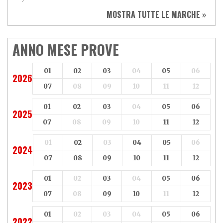
Sym
Triumph
MOSTRA TUTTE LE MARCHE »
Vespa
Yamaha
Adiva
Adly
Aeon
Aspes
ANNO MESE PROVE
Axy
Baotian
01
02
03
04
05
06
2026
07
08
09
10
11
12
01
02
03
04
05
06
2025
07
08
09
10
11
12
01
02
03
04
05
06
2024
07
08
09
10
11
12
01
02
03
04
05
06
2023
07
08
09
10
11
12
01
02
03
04
05
06
2022