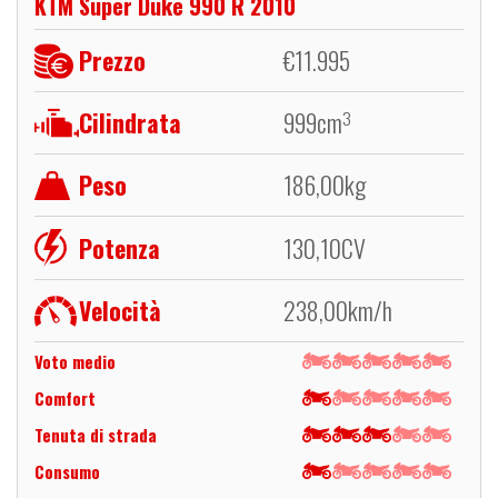
KTM Super Duke 990 R 2010
Prezzo
€
11.995
Cilindrata
999
cm
3
Peso
186,00
kg
Potenza
130,10
CV
Velocità
238,00
km/h
Voto medio
Comfort
Tenuta di strada
Consumo