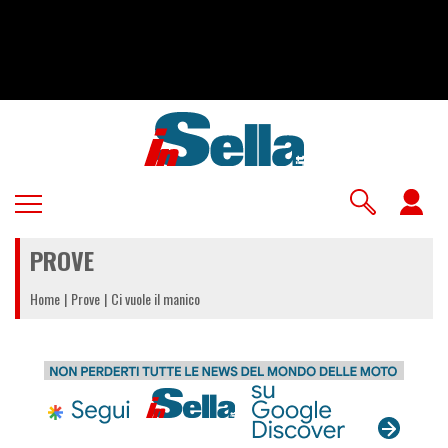
Salta
al
contenuto
principale
U
a
PROVE
m
Home
Prove
Ci vuole il manico