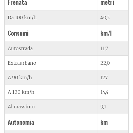
Frenata
metri
Da 100 km/h
40,2
Consumi
km/l
Autostrada
11,7
Extraurbano
22,0
A 90 km/h
17,7
A 120 km/h
14,4
Al massimo
9,1
Autonomia
km