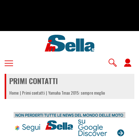
Salta
al
contenuto
principale
U
a
PRIMI CONTATTI
m
Home
Primi contatti
Yamaha Tmax 2015: sempre meglio