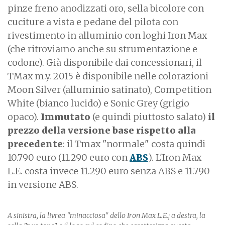
pinze freno anodizzati oro, sella bicolore con
cuciture a vista e pedane del pilota con
rivestimento in alluminio con loghi Iron Max
(che ritroviamo anche su strumentazione e
codone). Già disponibile dai concessionari, il
TMax m.y. 2015 è disponibile nelle colorazioni
Moon Silver (alluminio satinato), Competition
White (bianco lucido) e Sonic Grey (grigio
opaco).
Immutato
(e quindi piuttosto salato)
il
prezzo della versione base rispetto alla
precedente
: il Tmax "normale" costa quindi
10.790 euro (11.290 euro con
ABS
). L'Iron Max
L.E. costa invece 11.290 euro senza ABS e 11.790
in versione ABS.
A sinistra, la livrea "minacciosa" dello Iron Max L.E.; a destra, la