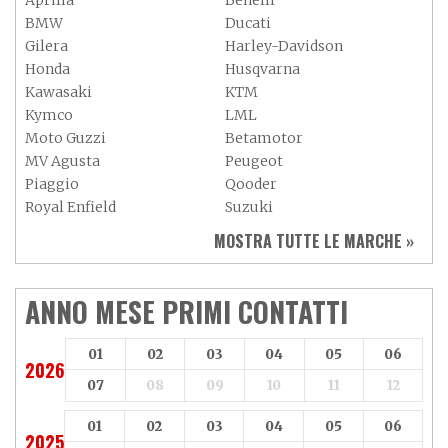
Aprilia
Benelli
BMW
Ducati
Gilera
Harley-Davidson
Honda
Husqvarna
Kawasaki
KTM
Kymco
LML
Moto Guzzi
Betamotor
MV Agusta
Peugeot
Piaggio
Qooder
Royal Enfield
Suzuki
Sym
Triumph
MOSTRA TUTTE LE MARCHE »
Vespa
Yamaha
Adiva
Adly
Aeon
Aspes
ANNO MESE PRIMI CONTATTI
Axy
Baotian
01
02
03
04
05
06
2026
07
08
09
10
11
12
01
02
03
04
05
06
2025