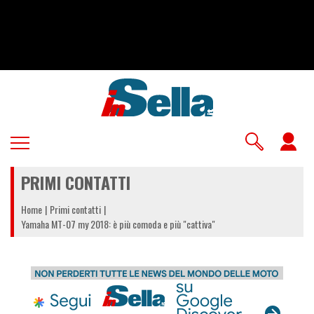
Salta
al
contenuto
principale
U
a
PRIMI CONTATTI
m
Home
Primi contatti
Yamaha MT-07 my 2018: è più comoda e più "cattiva"