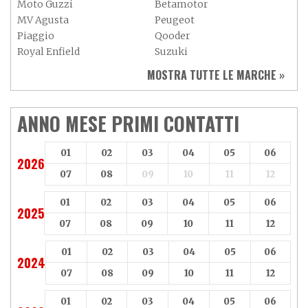
Moto Guzzi
Betamotor
MV Agusta
Peugeot
Piaggio
Qooder
Royal Enfield
Suzuki
Sym
Triumph
MOSTRA TUTTE LE MARCHE »
Vespa
Yamaha
Adiva
Adly
Aeon
Aspes
ANNO MESE PRIMI CONTATTI
Axy
Baotian
01
02
03
04
05
06
2026
07
08
09
10
11
12
01
02
03
04
05
06
2025
07
08
09
10
11
12
01
02
03
04
05
06
2024
07
08
09
10
11
12
01
02
03
04
05
06