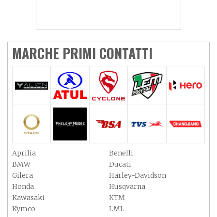
MARCHE PRIMI CONTATTI
Aprilia
Benelli
BMW
Ducati
Gilera
Harley-Davidson
Honda
Husqvarna
Kawasaki
KTM
Kymco
LML