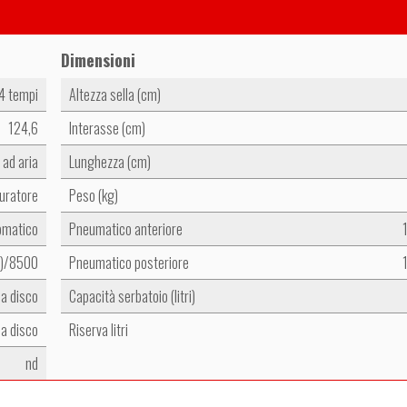
Dimensioni
 4 tempi
Altezza sella (cm)
124,6
Interasse (cm)
ad aria
Lunghezza (cm)
uratore
Peso (kg)
omatico
Pneumatico anteriore
3)/8500
Pneumatico posteriore
a disco
Capacità serbatoio (litri)
a disco
Riserva litri
nd