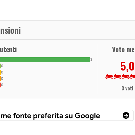
nsioni
 utenti
Voto me
3
5,0
0
0
0
0
3 voti