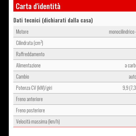
Carta d'identità
Dati tecnici (dichiarati dalla casa)
Motore
monocilindrico
Cilindrata (cm
)
3
Raffreddamento
Alimentazione
a carb
Cambio
aut
Potenza CV (kW)/giri
9,9 (7,
Freno anteriore
Freno posteriore
Velocità massima (km/h)