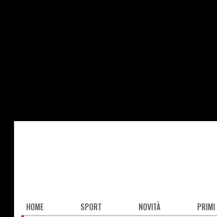
Salta
al
contenuto
principale
Main
HOME
SPORT
NOVITÀ
PRIMI
navigation