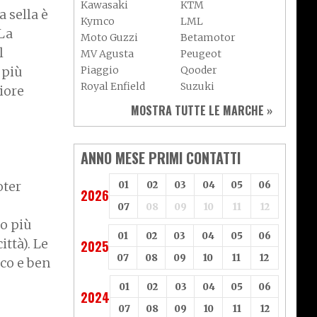
Kawasaki
KTM
 sella è
Kymco
LML
 La
Moto Guzzi
Betamotor
l
MV Agusta
Peugeot
Piaggio
Qooder
 più
Royal Enfield
Suzuki
liore
Sym
Triumph
MOSTRA TUTTE LE MARCHE »
Vespa
Yamaha
Adiva
Adly
Aeon
Aspes
ANNO MESE PRIMI CONTATTI
Axy
Baotian
oter
01
02
03
04
05
06
2026
07
08
09
10
11
12
go più
01
02
03
04
05
06
ittà). Le
2025
07
08
09
10
11
12
sco e ben
01
02
03
04
05
06
2024
07
08
09
10
11
12