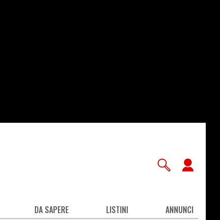
User
accou
men
DA SAPERE
LISTINI
ANNUNCI