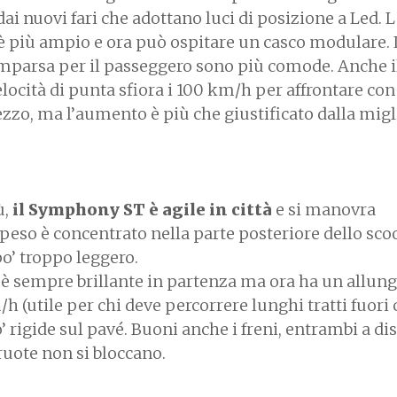
i nuovi fari che adottano luci di posizione a Led. La
 è più ampio e ora può ospitare un casco modulare.
omparsa per il passeggero sono più comode. Anche i
velocità di punta sfiora i 100 km/h per affrontare con
prezzo, ma l’aumento è più che giustificato dalla mig
ù,
il Symphony ST è agile in città
e si manovra
 peso è concentrato nella parte posteriore dello sco
po’ troppo leggero.
, è sempre brillante in partenza ma ora ha un allun
h (utile per chi deve percorrere lunghi tratti fuori c
rigide sul pavé. Buoni anche i freni, entrambi a di
ruote non si bloccano.