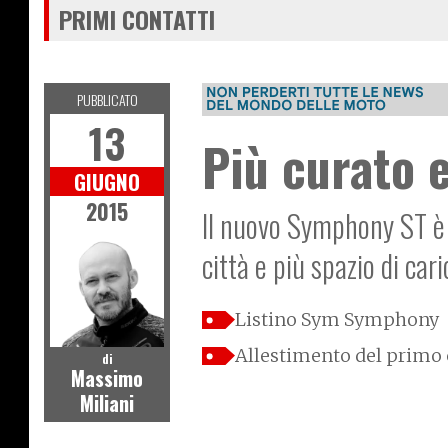
PRIMI CONTATTI
PUBBLICATO
13
Più curato 
GIUGNO
2015
Il nuovo Symphony ST è 
città e più spazio di cari
Listino Sym Symphony
Allestimento del primo
di
Massimo
Miliani