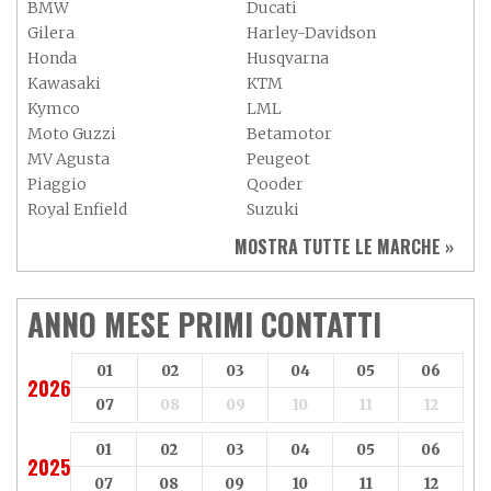
BMW
Ducati
Gilera
Harley-Davidson
Honda
Husqvarna
Kawasaki
KTM
Kymco
LML
Moto Guzzi
Betamotor
MV Agusta
Peugeot
Piaggio
Qooder
Royal Enfield
Suzuki
Sym
Triumph
MOSTRA TUTTE LE MARCHE »
Vespa
Yamaha
Adiva
Adly
Aeon
Aspes
ANNO MESE PRIMI CONTATTI
Axy
Baotian
01
02
03
04
05
06
2026
07
08
09
10
11
12
01
02
03
04
05
06
2025
07
08
09
10
11
12