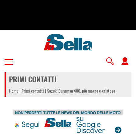
Salta
al
contenuto
principale
U
a
PRIMI CONTATTI
m
Home
Primi contatti
Suzuki Burgman 400, più magro e grintoso