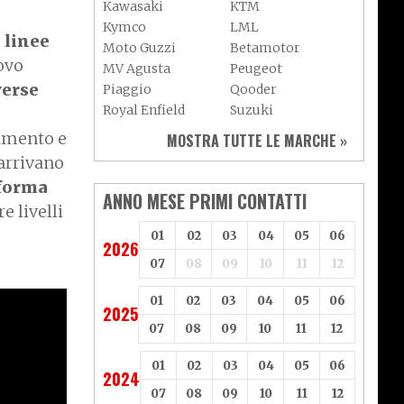
Kawasaki
KTM
Kymco
LML
e linee
Moto Guzzi
Betamotor
ovo
MV Agusta
Peugeot
verse
Piaggio
Qooder
Royal Enfield
Suzuki
Sym
Triumph
lamento e
MOSTRA TUTTE LE MARCHE »
Vespa
Yamaha
 arrivano
Adiva
Adly
aforma
Aeon
Aspes
ANNO MESE PRIMI CONTATTI
re livelli
Axy
Baotian
01
02
03
04
05
06
2026
07
08
09
10
11
12
01
02
03
04
05
06
2025
07
08
09
10
11
12
01
02
03
04
05
06
2024
07
08
09
10
11
12