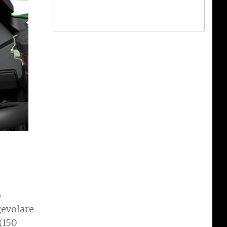
o
gevolare
(150