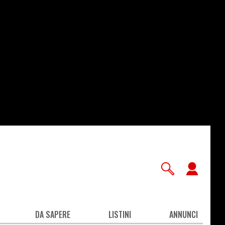
User
accou
men
DA SAPERE
LISTINI
ANNUNCI