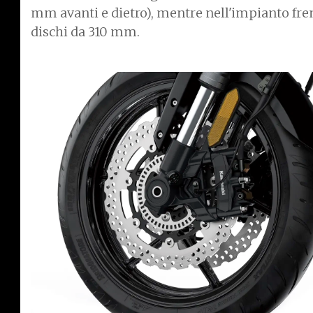
mm avanti e dietro), mentre nell'impianto fre
dischi da 310 mm.