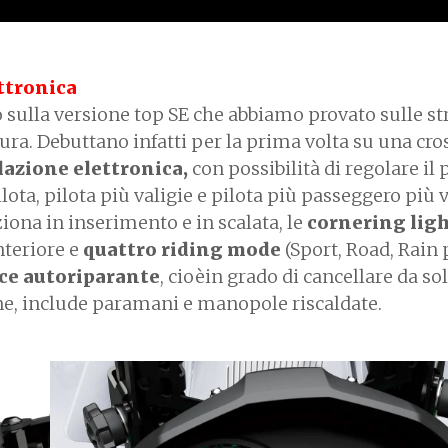
ettronica
no sulla versione top SE che abbiamo provato sulle st
ura. Debuttano infatti per la prima volta su una cro
lazione elettronica,
con possibilità di regolare il 
ota, pilota più valigie e pilota più passeggero più v
iona in inserimento e in scalata, le
cornering lig
nteriore e
quattro riding mode
(Sport, Road, Rain
ce autoriparante
, cioèin grado di cancellare da sol
fine, include paramani e manopole riscaldate.