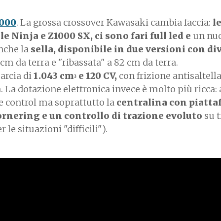
1000
. La grossa crossover Kawasaki cambia faccia:
l
le Ninja e Z1000 SX, ci sono
fari full led e
un nu
nche la
sella, disponibile in due versioni con di
 cm da terra e "ribassata" a 82 cm da terra.
arcia di
1.043 cm
e 120 CV,
con frizione antisaltel
3
a. La dotazione elettronica invece è molto più ricca:
ise control ma soprattutto la
centralina con piatt
ornering e un
controllo di trazione evoluto
su t
le situazioni "difficili").