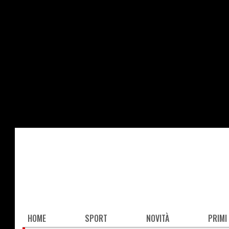
Salta
al
contenuto
principale
Main
HOME
SPORT
NOVITÀ
PRIMI
navigation