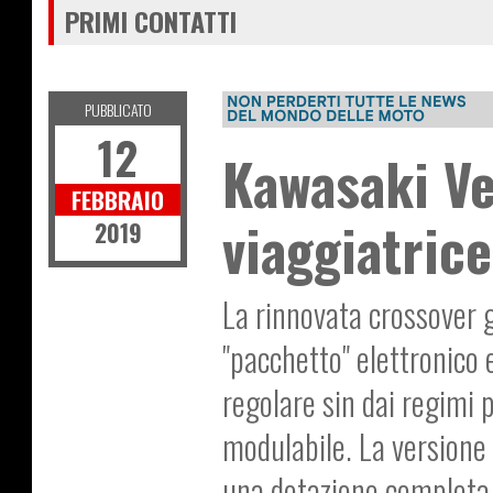
PRIMI CONTATTI
PUBBLICATO
12
Kawasaki Ve
FEBBRAIO
viaggiatrice
2019
La rinnovata crossover g
"pacchetto" elettronico e
regolare sin dai regimi 
modulabile. La versione 
una dotazione completa 