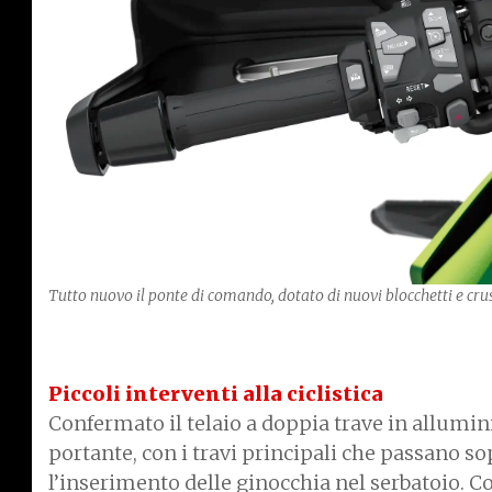
Tutto nuovo il ponte di comando, dotato di nuovi blocchetti e crus
Piccoli interventi alla ciclistica
Confermato il telaio a doppia trave in allumi
portante, con i travi principali che passano so
l’inserimento delle ginocchia nel serbatoio. 