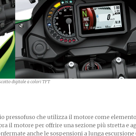
cotto digitale a colori TFT
nio pressofuso che utilizza il motore come element
pra il motore per offrire una sezione più stretta e a
Confermate anche le sospensioni a lunga escursione 