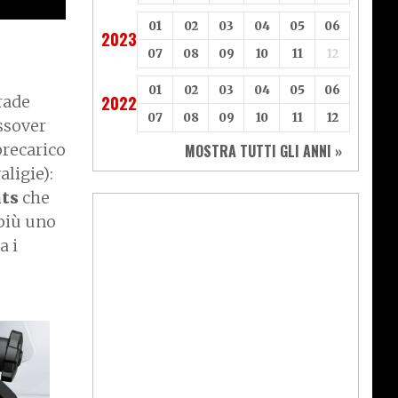
01
02
03
04
05
06
2023
07
08
09
10
11
12
01
02
03
04
05
06
rade
2022
07
08
09
10
11
12
ssover
precarico
MOSTRA TUTTI GLI ANNI »
aligie):
hts
che
 più uno
a i