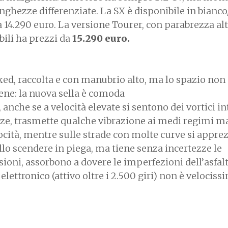
nghezze differenziate. La SX è disponibile in bianco
a 14.290 euro. La versione Tourer, con parabrezza alt
bili ha prezzi da
15.290 euro.
aked, raccolta e con manubrio alto, ma lo spazio no
 bene: la nuova sella è comoda
 anche se a velocità elevate si sentono dei vortici in
ezze, trasmette qualche vibrazione ai medi regimi m
elocità, mentre sulle strade con molte curve si appre
llo scendere in piega, ma tiene senza incertezze le
sioni, assorbono a dovere le imperfezioni dell’asfalt
elettronico (attivo oltre i 2.500 giri) non è velociss