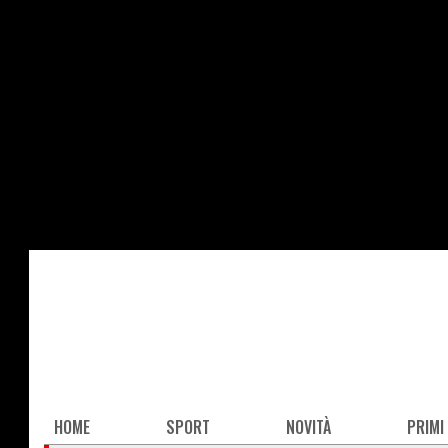
Salta
al
contenuto
principale
Main
HOME
SPORT
NOVITÀ
PRIMI
navigation