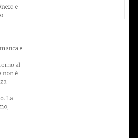
/nero e
o,
n manca e
torno al
a non è
zza
o. La
imo,