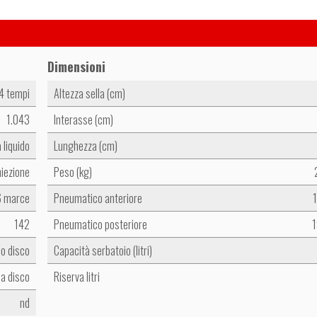
Dimensioni
 4 tempi
Altezza sella (cm)
1.043
Interasse (cm)
a liquido
Lunghezza (cm)
niezione
Peso (kg)
6 marce
Pneumatico anteriore
1
142
Pneumatico posteriore
1
io disco
Capacità serbatoio (litri)
a disco
Riserva litri
nd