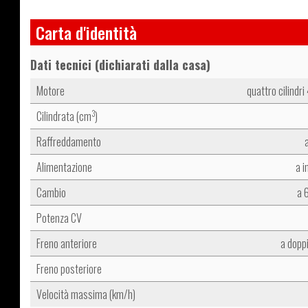
Carta d'identità
Dati tecnici (dichiarati dalla casa)
Motore
quattro cilindri
Cilindrata (cm
)
3
Raffreddamento
Alimentazione
a i
Cambio
a 
Potenza CV
Freno anteriore
a dopp
Freno posteriore
Velocità massima (km/h)