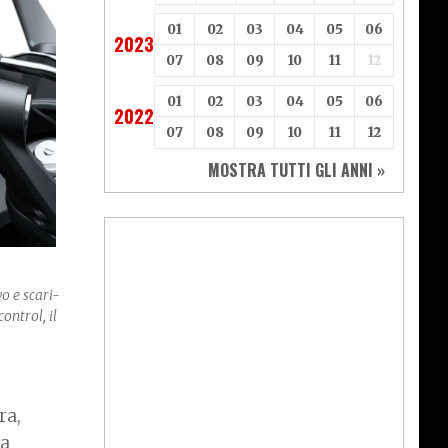
01
02
03
04
05
06
2023
07
08
09
10
11
12
01
02
03
04
05
06
2022
07
08
09
10
11
12
MOSTRA TUTTI GLI ANNI »
o e scari-
control, il
ra,
ta