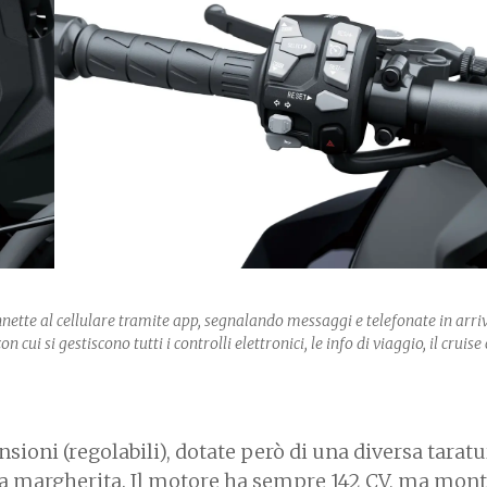
onnette al cellulare tramite app, segnalando messaggi e telefonate in arriv
n cui si gestiscono tutti i controlli elettronici, le info di viaggio, il cruise 
sioni (regolabili), dotate però di una diversa taratu
o a margherita. Il motore ha sempre 142 CV, ma mon