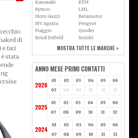
Kawasaki
KTM
Kymco
LML
Moto Guzzi
Betamotor
MV Agusta
Peugeot
Piaggio
Qooder
recchio.
Royal Enfield
Suzuki
 naked di
Sym
Triumph
MOSTRA TUTTE LE MARCHE »
 e fari
Vespa
Yamaha
 è stata
Adiva
Adly
prende
Aeon
Aspes
ANNO MESE PRIMI CONTATTI
ing
Axy
Baotian
 cruise
01
02
03
04
05
06
2026
07
08
09
10
11
12
01
02
03
04
05
06
2025
07
08
09
10
11
12
01
02
03
04
05
06
2024
07
08
09
10
11
12