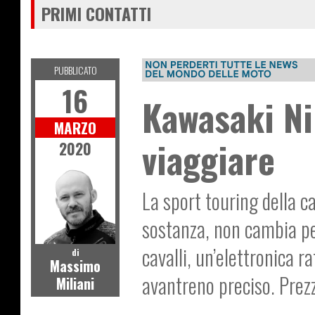
PRIMI CONTATTI
PUBBLICATO
16
Kawasaki Ni
MARZO
viaggiare
2020
La sport touring della c
sostanza, non cambia per
cavalli, un’elettronica r
di
Massimo
avantreno preciso. Prez
Miliani