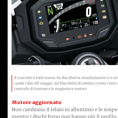
Il cruscotto è tutto nuovo: ha due diverse visualizzazioni e si c
cando i dati del viaggio. Sul blocchetto di sinistra ci sono i tasti co
controllo di trazione e le mappature motore
Motore aggiornato
Non cambiano il telaio in alluminio e le sospen
mentre i dischi freno non hanno più il profil