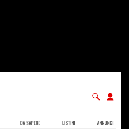
User
accou
men
DA SAPERE
LISTINI
ANNUNCI